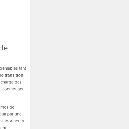
 de
déniables tant
transition
 de
recharge des
e, contribuant
ornes de
duit par une
collaborateurs
ent.