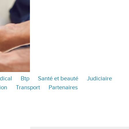
dical
Btp
Santé et beauté
Judiciaire
ion
Transport
Partenaires