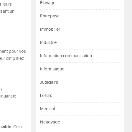
Élevage
r leurs
isant un
Entreprise
Immobilier
Industrie
ement pour vos
Information communication
eur simplifiez
Informatique
Judiciaire
rs
Loisirs
inuant le
Médical
Nettoyage
nsable
. Cela