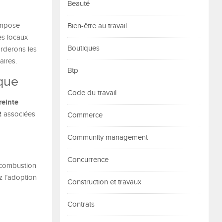
Beauté
impose
Bien-être au travail
es locaux
Boutiques
orderons les
aires.
Btp
que
Code du travail
reinte
2
associées
Commerce
Community management
Concurrence
 combustion
z l’adoption
Construction et travaux
Contrats