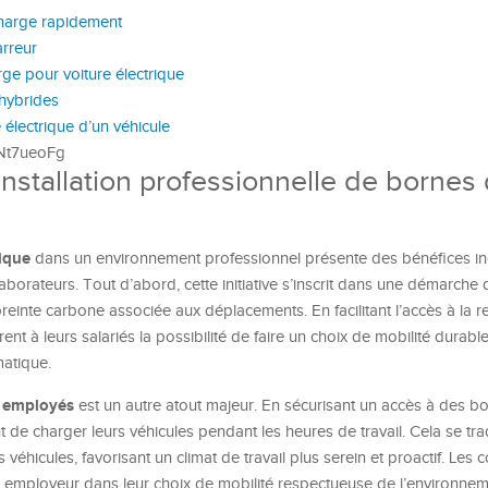
charge rapidement
arreur
rge pour voiture électrique
 hybrides
électrique d’un véhicule
0Nt7ueoFg
nstallation professionnelle de bornes
rique
dans un environnement professionnel présente des bénéfices in
aborateurs. Tout d’abord, cette initiative s’inscrit dans une démarche
reinte carbone associée aux déplacements. En facilitant l’accès à la 
rent à leurs salariés la possibilité de faire un choix de mobilité durabl
matique.
s employés
est un autre atout majeur. En sécurisant un accès à des b
t de charger leurs véhicules pendant les heures de travail. Cela se tra
 véhicules, favorisant un climat de travail plus serein et proactif. Les 
 employeur dans leur choix de mobilité respectueuse de l’environnem