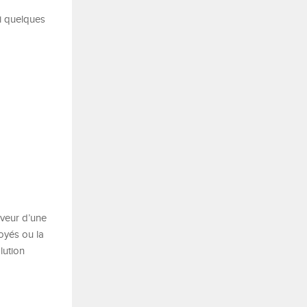
ci quelques
aveur d’une
oyés ou la
lution