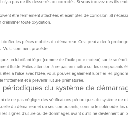
il n’y a pas de fils desserrés ou corrodés. Si vous trouvez des fils 
ivent être fermement attachées et exemptes de corrosion. Si nécessair
 d’éliminer toute oxydation.
à lubrifier les pièces mobiles du démarreur. Cela peut aider à prolong
s. Voici comment procéder :
uez un lubrifiant léger (comme de l’huile pour moteur) sur le solénoïd
nt fluide. Faites attention à ne pas en mettre sur les composants él
s êtes à l’aise avec l’idée, vous pouvez également lubrifier les pigno
le frottement et à prévenir l’usure prématurée.
ons périodiques du système de démarra
tant de ne pas négliger des vérifications périodiques du système de 
isuelle du démarreur et de ses composants, comme le solénoïde, les c
er les signes d’usure ou de dommages avant qu’ils ne deviennent un 