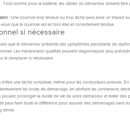
 :
Tout comme pour la batterie, les câbles du démarreur doivent être 
sion :
Une courroie trop tendue ou trop lâche peut avoir un impact sur
ous que la courroie est en bon état et correctement tendue.
onnel si nécessaire
arquez que le démarreur présente des symptômes persistants de dysfo
ssionnel. Les mécaniciens qualifiés peuvent diagnostiquer plus précisé
u le remplacer si nécessaire.
n d’être une tâche complexe, même pour les conducteurs pressés. En v
ttentivement les bruits de démarrage, en vérifiant les connexions élect
us pouvez prolonger la durée de vie de votre démarreur et éviter des
ide peut faire toute la différence pour assurer des démarrages sans tr
g terme.