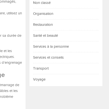
endommagés,
Non classé
e, utilisez un
Organisation
Restauration
er sa durée de
Santé et beauté
Services à la personne
e et les
ectriques.
Services et conseils
ns d’engrenage
Transport
ge
Voyage
démarrage de
âbles et les
problème