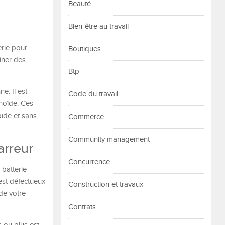
Beauté
Bien-être au travail
erie pour
Boutiques
îner des
Btp
e. Il est
Code du travail
énoïde. Ces
ide et sans
Commerce
Community management
arreur
Concurrence
 batterie
est défectueux
Construction et travaux
 de votre
Contrats