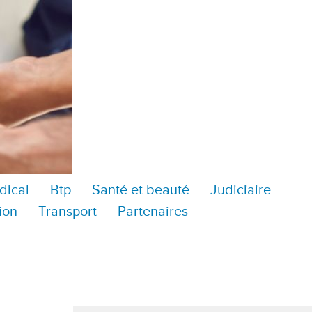
dical
Btp
Santé et beauté
Judiciaire
ion
Transport
Partenaires