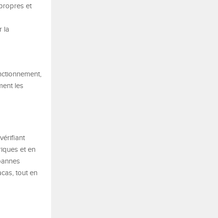
propres et
 la
nctionnement,
ment les
érifiant
riques et en
 pannes
acas, tout en