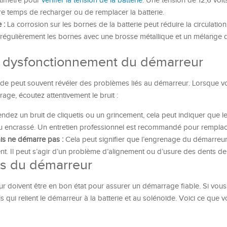
ltimètre pour
vérifier la tension de la batterie
. Une tension de 12,6 volt
t être temps de recharger ou de remplacer la batterie.
 :
La corrosion sur les bornes de la batterie peut réduire la circulatio
ez régulièrement les bornes avec une brosse métallique et un mélange 
e dysfonctionnement du démarreur
pide peut souvent révéler des problèmes liés au démarreur. Lorsque v
ge, écoutez attentivement le bruit :
ndez un bruit de cliquetis ou un grincement, cela peut indiquer que l
u encrassé. Un entretien professionnel est recommandé pour remplac
is ne démarre pas :
Cela peut signifier que l’engrenage du démarreur
t. Il peut s’agir d’un problème d’alignement ou d’usure des dents de
ns du démarreur
r doivent être en bon état pour assurer un démarrage fiable. Si vou
ls qui relient le démarreur à la batterie et au solénoïde. Voici ce que