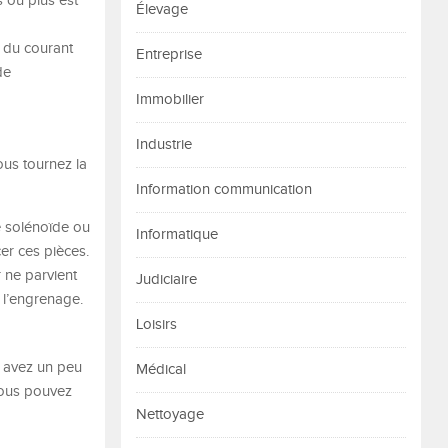
s ou plus est
Élevage
n du courant
Entreprise
de
Immobilier
Industrie
ous tournez la
Information communication
e solénoïde ou
Informatique
er ces pièces.
 ne parvient
Judiciaire
 l’engrenage.
Loisirs
s avez un peu
Médical
 vous pouvez
Nettoyage