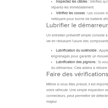
Inspectez les câbles :
Vérifiez qu’
réparez-les immédiatement.
Vérifiez les cosses :
Les cosses do
nettoyant pour borne de batterie afin
Lubrifier le démarreur
Un entretien préventif simple consiste 
vie en réduisant l’usure des composant
Lubrification du solénoïde :
Appliq
engrenages pour garantir un mouveme
Lubrification des pignons :
Si vou
du démarreur. Cela aidera à réduire 
Faire des vérificati
Même si vous êtes pressé, il est impor
votre véhicule. Une simple inspection v
connecteurs, peut permettre de détect
majeur.