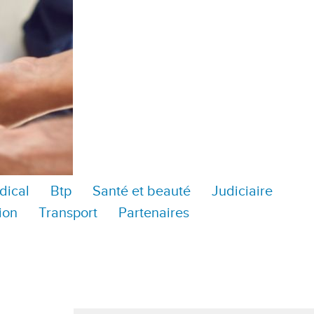
dical
Btp
Santé et beauté
Judiciaire
ion
Transport
Partenaires