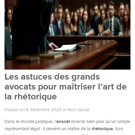
Les astuces des grands
avocats pour maîtriser l’art de
la rhétorique
Posted on 8 décembre 2025
in
Non classé
avocat
Dans le monde juridique, l’
incarne bien plus qu’un simple
rhétorique
représentant légal : il devient un maître de la
. Son