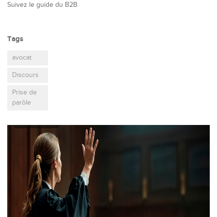
Suivez le guide du B2B
Tags
avocat
Discours
Prise de
parôle