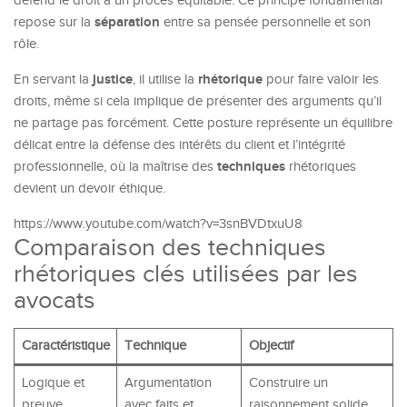
défend le droit à un procès équitable. Ce principe fondamental
séparation
repose sur la
entre sa pensée personnelle et son
rôle.
justice
rhétorique
En servant la
, il utilise la
pour faire valoir les
droits, même si cela implique de présenter des arguments qu’il
ne partage pas forcément. Cette posture représente un équilibre
délicat entre la défense des intérêts du client et l’intégrité
techniques
professionnelle, où la maîtrise des
rhétoriques
devient un devoir éthique.
https://www.youtube.com/watch?v=3snBVDtxuU8
Comparaison des techniques
rhétoriques clés utilisées par les
avocats
Caractéristique
Technique
Objectif
Logique et
Argumentation
Construire un
preuve
avec faits et
raisonnement solide