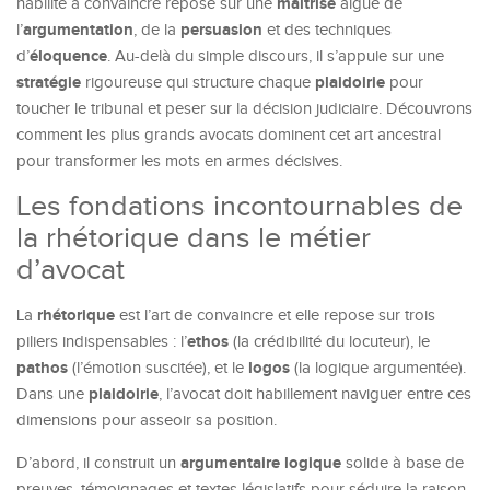
maîtrise
habilité à convaincre repose sur une
aiguë de
argumentation
persuasion
l’
, de la
et des techniques
éloquence
d’
. Au-delà du simple discours, il s’appuie sur une
stratégie
plaidoirie
rigoureuse qui structure chaque
pour
toucher le tribunal et peser sur la décision judiciaire. Découvrons
comment les plus grands avocats dominent cet art ancestral
pour transformer les mots en armes décisives.
Les fondations incontournables de
la rhétorique dans le métier
d’avocat
rhétorique
La
est l’art de convaincre et elle repose sur trois
ethos
piliers indispensables : l’
(la crédibilité du locuteur), le
pathos
logos
(l’émotion suscitée), et le
(la logique argumentée).
plaidoirie
Dans une
, l’avocat doit habillement naviguer entre ces
dimensions pour asseoir sa position.
argumentaire logique
D’abord, il construit un
solide à base de
preuves, témoignages et textes législatifs pour séduire la raison.