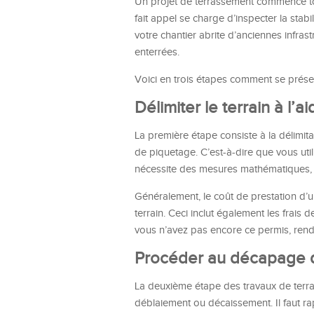
Un projet de terrassement commence tou
fait appel se charge d’inspecter la stab
votre chantier abrite d’anciennes infrast
enterrées.
Voici en trois étapes comment se présen
Délimiter le terrain à l’
La première étape consiste à la délimita
de piquetage. C’est-à-dire que vous uti
nécessite des mesures mathématiques, e
Généralement, le coût de prestation d’u
terrain. Ceci inclut également les frais 
vous n’avez pas encore ce permis, ren
Procéder au décapage d
La deuxième étape des travaux de terra
déblaiement ou décaissement. Il faut ra