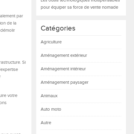
Les outils technologiques indispensables
pour équiper sa force de vente nomade
ralement par
ion de la
Catégories
s démolir
Agriculture
Aménagement extérieur
astructure. Si
Aménagement intérieur
’expertise
r
Aménagement paysager
uire votre
Animaux
ions
Auto moto
Autre