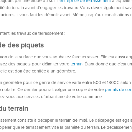
jours par une étude du sol. L’
entreprise de terrassement
à laquelle
ilité du terrain avant d’engager les travaux. Vous devez également sav
ructures, il vous faut les démolir avant. Même jusqu’aux canalisations 
tent les travaux de terrassement :
aide des piquets
tion de la surface que vous souhaitez faire terrasser. Elle est aussi ap
lisez des piquets pour délimiter votre
terrain.
Étant donné que c’est un
lle est doit être confiée à un géomètre.
n géomètre pour ce genre de service varie entre 500 et 1800€ selon la
de notaire. Ce dernier pourrait exiger une copie de votre
permis de cons
dez-vous aux services d’urbanisme de votre commune.
u terrain
ssement consiste à décaper le terrain délimité. Le décapage est éga
ppeler que le terrassement vise la planéité du terrain. Le décaisseme