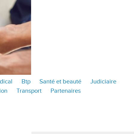
dical
Btp
Santé et beauté
Judiciaire
ion
Transport
Partenaires