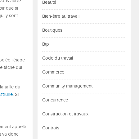
 vous aurez
Beauté
oir que si
qui y sont
Bien-être au travail
Boutiques
Btp
Code du travail
pelée l’étape
e tâche qui
Commerce
Community management
 taille du
truire
. Si
Concurrence
Construction et travaux
lement appelé
Contrats
nt va donc