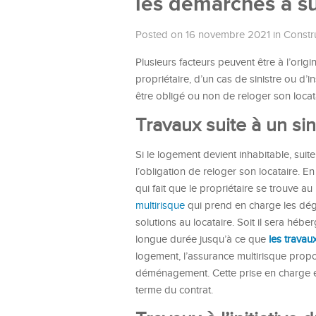
les démarches à su
Posted on 16 novembre 2021
in
Constru
Plusieurs facteurs peuvent être à l’origi
propriétaire, d’un cas de sinistre ou d’
être obligé ou non de reloger son locata
Travaux suite à un sin
Si le logement devient inhabitable, suit
l’obligation de reloger son locataire. 
qui fait que le propriétaire se trouve au 
multirisque
qui prend en charge les dégâ
solutions au locataire. Soit il sera héb
longue durée jusqu’à ce que
les travau
logement, l’assurance multirisque prop
déménagement. Cette prise en charge es
terme du contrat.