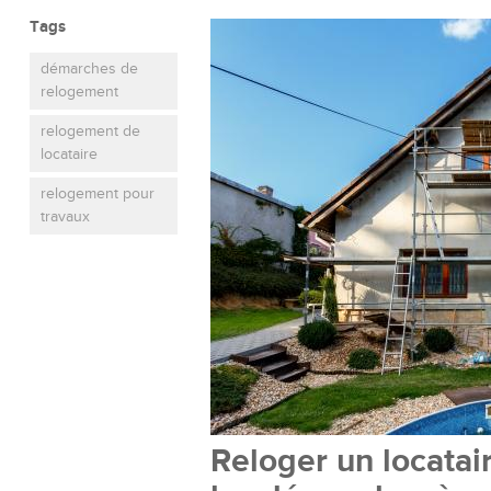
Tags
démarches de
relogement
relogement de
locataire
relogement pour
travaux
Reloger un locatai