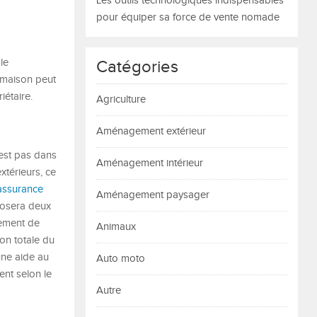
Les outils technologiques indispensables
pour équiper sa force de vente nomade
le
Catégories
a maison peut
iétaire.
Agriculture
Aménagement extérieur
’est pas dans
Aménagement intérieur
xtérieurs, ce
assurance
Aménagement paysager
oposera deux
gement de
Animaux
on totale du
une aide au
Auto moto
nt selon le
Autre