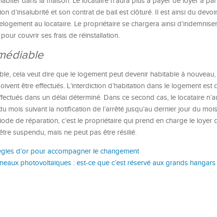
abiter dans la maison. Le locataire n’aura plus à payer de loyer à par
on d’insalubrité et son contrat de bail est clôturé. Il est ainsi du devoi
logement au locataire. Le propriétaire se chargera ainsi d’indemniser 
our couvrir ses frais de réinstallation.
emédiable
able, cela veut dire que le logement peut devenir habitable à nouveau,
doivent être effectués. L’interdiction d’habitation dans le logement est
effectués dans un délai déterminé. Dans ce second cas, le locataire n’
u mois suivant la notification de l’arrêté jusqu’au dernier jour du moi
iode de réparation, c’est le propriétaire qui prend en charge le loyer
a être suspendu, mais ne peut pas être résilié.
règles d’or pour accompagner le changement
neaux photovoltaïques : est-ce que c’est réservé aux grands hangars