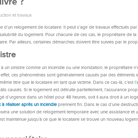
ivre ?
ction et travaux
ne d’un relogement de locataire. Il peut s’agir de travaux effectués par 
insalubrité du logement. Pour chacune de ces cas, le propriétaire de l
ire. Par ailleurs, certaines démarches doivent être suivies par le propr
istre
e à un sinistre comme un incendie ou une inondation, le propriétaire n
En effet, ces phénomènes sont généralement causés par des éléments e
même titre que le locataire en tant que victime. Dans ce cas-là, c’est l’
ts causés. Si le logement est détruite partiellement, l’assurance pr
ergé d’urgence dans un hôtel pour 48 heures, soit il aura droit à un lo
x à réaliser après un incendie
prennent fin. Dans le cas d’une destructi
osera une solution de relogement temporaire avec une assistance et 
t maintenue jusqu’à ce que le locataire se trouve un nouveau logeme