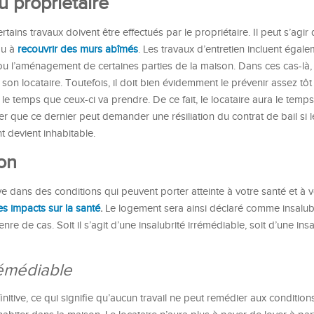
du propriétaire
rtains travaux doivent être effectués par le propriétaire. Il peut s’agir
 ou à
recouvrir des murs abîmés
. Les travaux d’entretien incluent égale
 l’aménagement de certaines parties de la maison. Dans ces cas-là, 
son locataire. Toutefois, il doit bien évidemment le prévenir assez tôt
le temps que ceux-ci va prendre. De ce fait, le locataire aura le temp
ter que ce dernier peut demander une résiliation du contrat de bail si 
t devient inhabitable.
son
ve dans des conditions qui peuvent porter atteinte à votre santé et à v
s impacts sur la santé
.
Le logement sera ainsi déclaré comme insalu
e de cas. Soit il s’agit d’une insalubrité irrémédiable, soit d’une insa
rémédiable
finitive, ce qui signifie qu’aucun travail ne peut remédier aux condition