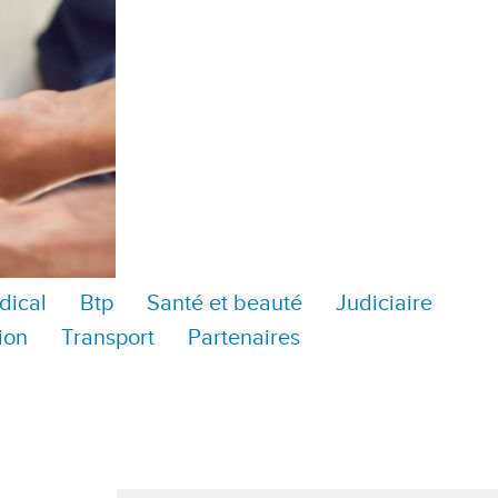
dical
Btp
Santé et beauté
Judiciaire
ion
Transport
Partenaires