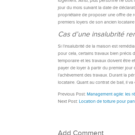
logement. Ainsi, plus personne ne doit h
jour du mois suivant la date de déclarati
propriétaire de proposer une offre de re
premiers loyers de son ancien locataire p
Cas d’une insalubrité r
Si l’insalubrité de la maison est remédi
pour cela, certains travaux bien précis 
temporaire et les travaux doivent être 
payer de loyer à partir du premier jour d
l’achèvement des travaux. Durant la pér
locataire. Quant au contrat de bail, il v
Previous Post:
Management agile: les 
Next Post:
Location de toiture pour pan
Add Comment