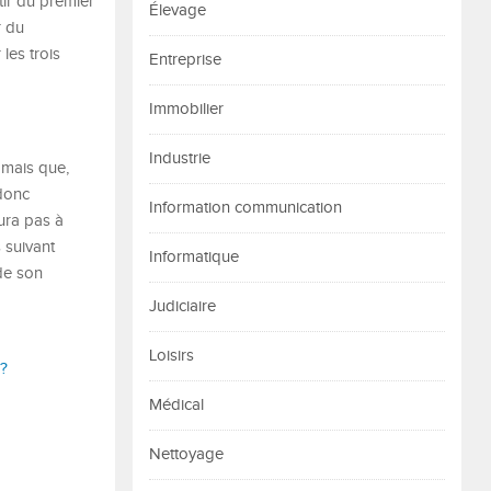
tir du premier
Élevage
r du
les trois
Entreprise
Immobilier
Industrie
 mais que,
 donc
Information communication
aura pas à
s suivant
Informatique
 de son
Judiciaire
Loisirs
 ?
Médical
Nettoyage