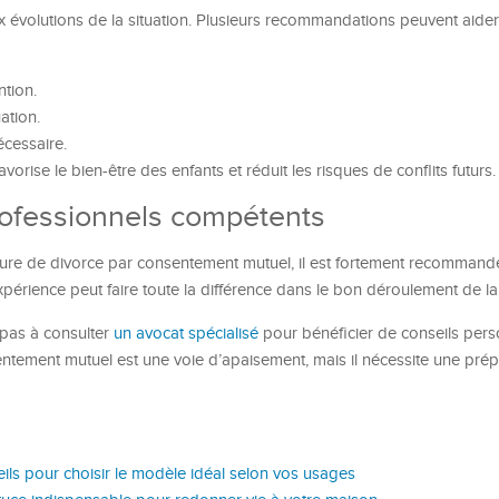
ux évolutions de la situation. Plusieurs recommandations peuvent aider
ntion.
ation.
écessaire.
orise le bien-être des enfants et réduit les risques de conflits futurs.
rofessionnels compétents
ure de divorce par consentement mutuel, il est fortement recommandé
xpérience peut faire toute la différence dans le bon déroulement de la
 pas à consulter
un avocat spécialisé
pour bénéficier de conseils pers
entement mutuel est une voie d’apaisement, mais il nécessite une prép
ils pour choisir le modèle idéal selon vos usages