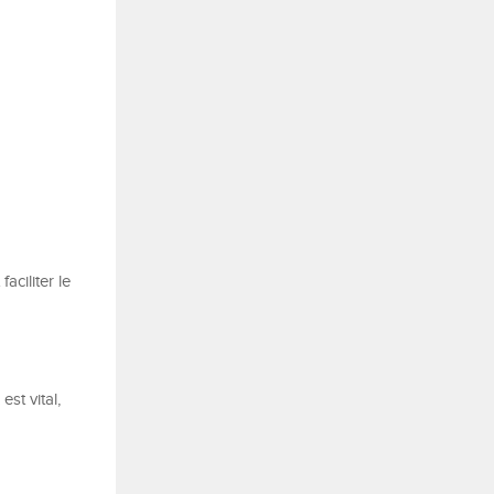
aciliter le
st vital,