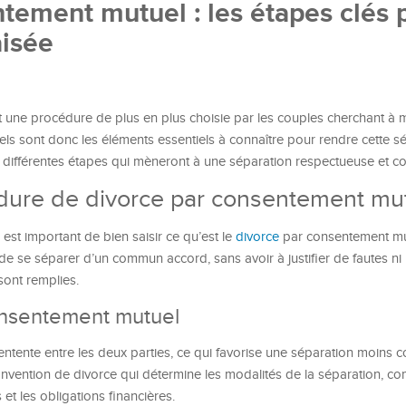
tement mutuel : les étapes clés 
aisée
 une procédure de plus en plus choisie par les couples cherchant à m
uels sont donc les éléments essentiels à connaître pour rendre cette s
s différentes étapes qui mèneront à une séparation respectueuse et co
dure de divorce par consentement mu
 est important de bien saisir ce qu’est le
divorce
par consentement mu
e se séparer d’un commun accord, sans avoir à justifier de fautes ni 
 sont remplies.
consentement mutuel
tente entre les deux parties, ce qui favorise une séparation moins con
onvention de divorce qui détermine les modalités de la séparation, c
et les obligations financières.