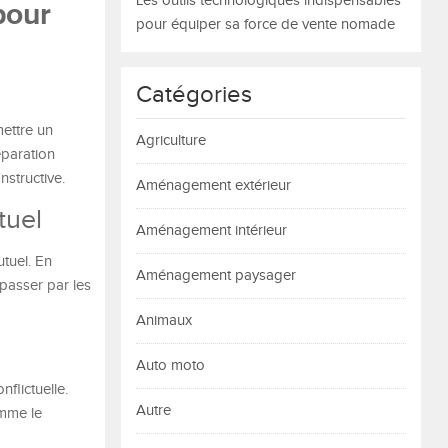
Les outils technologiques indispensables
pour
pour équiper sa force de vente nomade
Catégories
ettre un
Agriculture
éparation
nstructive.
Aménagement extérieur
tuel
Aménagement intérieur
tuel. En
Aménagement paysager
passer par les
Animaux
Auto moto
flictuelle.
Autre
omme le