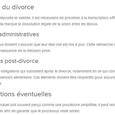
e du divorce
éposée et validée, il est nécessaire de procéder à la transcription offi
Cela marque la dissolution légale de la union entre les époux.
administratives
oux doivent s’assurer que leur état civil est mis à jour. Cette démarche
naissance de la décision prise.
ns post-divorce
es obligations qui subsistent après le divorce, notamment en ce qui con
 pension alimentaire. Ces éléments doivent être respectés pour assur
e.
ations éventuelles
utuel soit souvent perçu comme une procédure simplifiée, il peut ren
er afin de garantir que le processus reste serein.