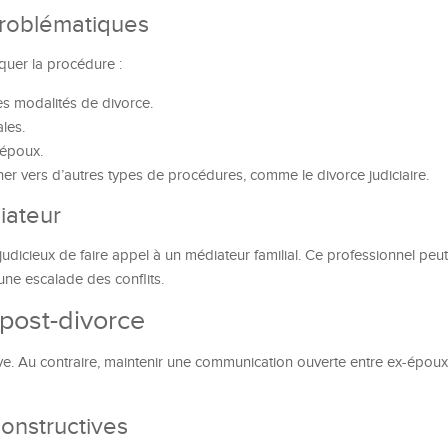
 problématiques
quer la procédure :
es modalités de divorce.
les.
 époux.
er vers d’autres types de procédures, comme le divorce judiciaire.
diateur
judicieux de faire appel à un médiateur familial. Ce professionnel peut f
 une escalade des conflits.
 post-divorce
ive. Au contraire, maintenir une communication ouverte entre ex-époux e
constructives