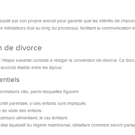
assisté par son propre avocat pour garantir que les intérêts de chacun
e médiateurs tout au long du processus, facilitant la communication et
n de divorce
 l’étape suivante consiste à rédiger la convention de divorce. Ce doc
s accords établis entre les époux.
entiels
ormations clés, parmi lesquelles figurent :
orité parentale, si des enfants sont impliqués.
 de visite des enfants.
ension alimentaire, le cas échéant.
tat liquidatif du régime matrimonial, détaillant comment seront parta