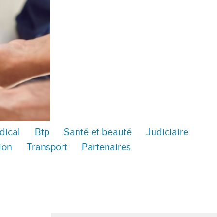
dical
Btp
Santé et beauté
Judiciaire
ion
Transport
Partenaires