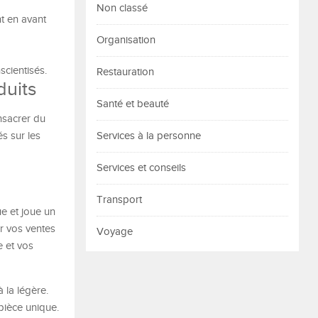
Non classé
t en avant
Organisation
scientisés.
Restauration
duits
Santé et beauté
nsacrer du
és sur les
Services à la personne
Services et conseils
Transport
ue et joue un
r vos ventes
Voyage
e et vos
 la légère.
pièce unique.