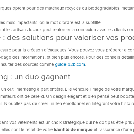
rques optent pour des matériaux recyclés ou biodégradables, mettan
s mais impactants, où le mot d’ordre est la subtilité.
nt les artisans locaux peut renforcer la connexion avec les clients con
: des solutions pour valoriser vos pro
mesure pour la création d’étiquettes. Vous pouvez vous préparer à co
codage des informations, et bien plus encore. Pour des conseils détaill
consulter des sources comme
guide-b2b.com
.
ing : un duo gagnant
un outil marketing à part entière. Elle véhicule l’image de votre marq
mateurs ont de celle-ci. Un design élégant et bien pensé peut booste
ur. N’oubliez pas de créer un lien émotionnel en intégrant votre histoir
ans vos vêtements est un choix stratégique qui ne doit pas être pris à
identité de marque
 elles sont le reflet de votre
et l’assurance d’une 