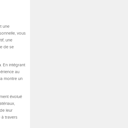
t une
sonnelle, vous
if, une
re de se
n
. En intégrant
périence au
ela montre un
lement évolué
tériaux,
de leur
 à travers