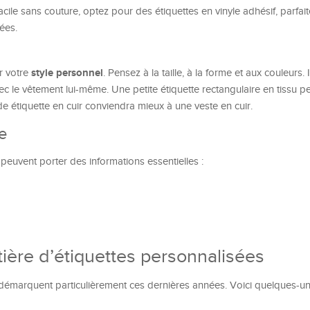
cile sans couture, optez pour des étiquettes en vinyle adhésif, parfai
ées.
style personnel
er votre
. Pensez à la taille, à la forme et aux couleurs. I
 le vêtement lui-même. Une petite étiquette rectangulaire en tissu p
e étiquette en cuir conviendra mieux à une veste en cuir.
re
s peuvent porter des informations essentielles :
ière d’étiquettes personnalisées
 démarquent particulièrement ces dernières années. Voici quelques-u