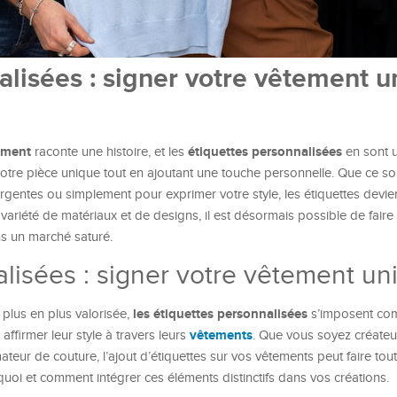
alisées : signer votre vêtement u
ement
étiquettes personnalisées
raconte une histoire, et les
en sont u
otre pièce unique tout en ajoutant une touche personnelle. Que ce so
gentes ou simplement pour exprimer votre style, les étiquettes devien
variété de matériaux et de designs, il est désormais possible de faire
ns un marché saturé.
alisées : signer votre vêtement un
les étiquettes personnalisées
 plus en plus valorisée,
s’imposent co
vêtements
affirmer leur style à travers leurs
. Que vous soyez créate
eur de couture, l’ajout d’étiquettes sur vos vêtements peut faire tout
oi et comment intégrer ces éléments distinctifs dans vos créations.