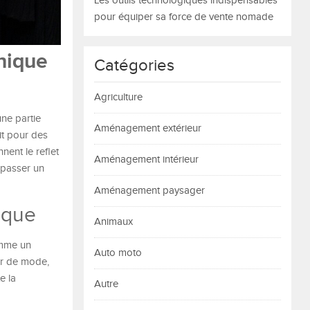
Les outils technologiques indispensables
pour équiper sa force de vente nomade
nique
Catégories
Agriculture
ne partie
Aménagement extérieur
it pour des
nent le reflet
Aménagement intérieur
 passer un
Aménagement paysager
ique
Animaux
mme un
Auto moto
ur de mode,
e la
Autre