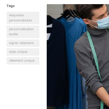
Tags
étiquettes
personnalisées
personnalisation
textile
signer vêtement
style unique
vêtement unique