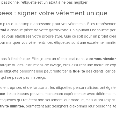
assionné, l’étiquette est un atout à ne pas négliger.
sées : signer votre vêtement unique
n plus qu’un simple accessoire pour vos vêtements. Elles représenten
tité
à chaque pièce de votre garde-robe. En ajoutant une touche per
 et vous établissez votre propre style. Que ce soit pour un projet créat
our marquer vos vêtements, ces étiquettes sont une excellente maniè
communicatio
pas à l’esthétique. Elles jouent un rôle crucial dans la
rque ou des instructions de lavage, elles assurent une meilleure ex
fidélité
ne étiquette personnalisée peut renforcer la
des clients, car c
s qui ne passe pas inaperçu.
s entreprises et de l’artisanat, les étiquettes personnalisées ont éga
nce
. Les créateurs peuvent maintenant expérimenter avec différents ma
iquettes qui reflètent non seulement leur marque, mais aussi l’esprit 
tivité illimitée
, permettant aux designers d’exprimer leur personnalité