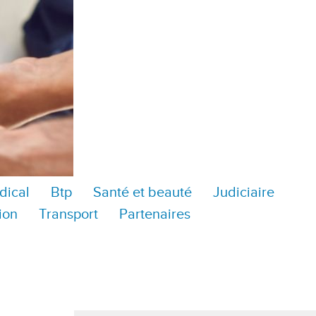
dical
Btp
Santé et beauté
Judiciaire
ion
Transport
Partenaires