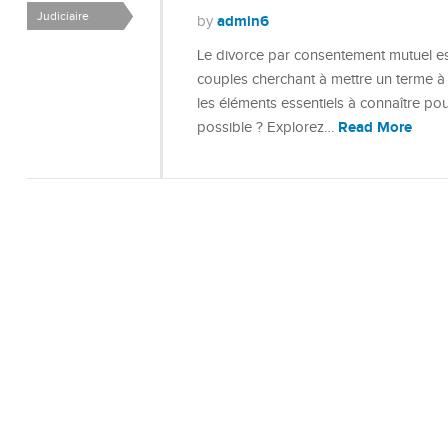
Judiciaire
admin6
by
Le divorce par consentement mutuel es
couples cherchant à mettre un terme à 
les éléments essentiels à connaître pou
Read More
possible ? Explorez…