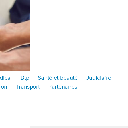
dical
Btp
Santé et beauté
Judiciaire
ion
Transport
Partenaires