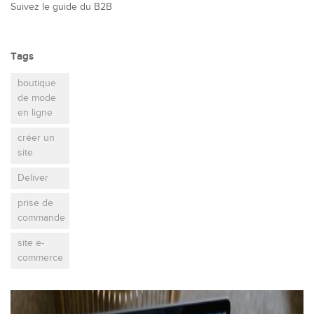
Suivez le guide du B2B
Tags
boutique
de mode
en ligne
créer un
site
Deliver
prise de
commande
site e-
commerce