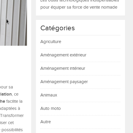
Les outils technologiques indispensables
pour équiper sa force de vente nomade
Catégories
Agriculture
Aménagement extérieur
Aménagement intérieur
Aménagement paysager
pour sa
olation
, ce
Animaux
che
facilite la
 adaptées à
Auto moto
 Transformer
Autre
iser cet
 possibilités