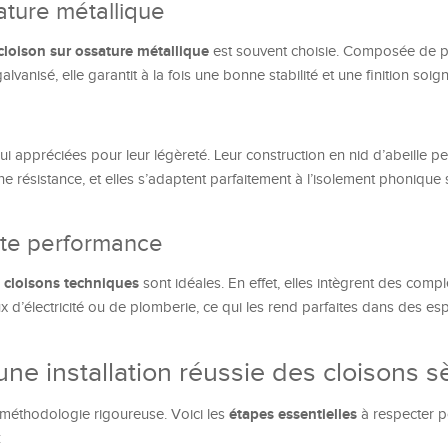
ature métallique
cloison sur ossature métallique
est souvent choisie. Composée de 
alvanisé, elle garantit à la fois une bonne stabilité et une finition soig
i appréciées pour leur légèreté. Leur construction en nid d’abeille pe
ne résistance, et elles s’adaptent parfaitement à l’isolement phonique
ute performance
cloisons techniques
s
sont idéales. En effet, elles intègrent des compl
aux d’électricité ou de plomberie, ce qui les rend parfaites dans des es
une installation réussie des cloisons 
étapes essentielles
 méthodologie rigoureuse. Voici les
à respecter p
: