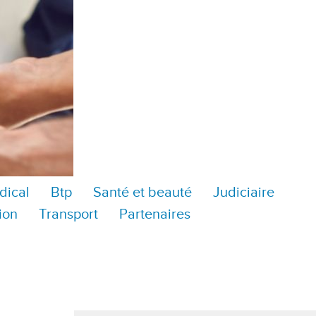
dical
Btp
Santé et beauté
Judiciaire
ion
Transport
Partenaires