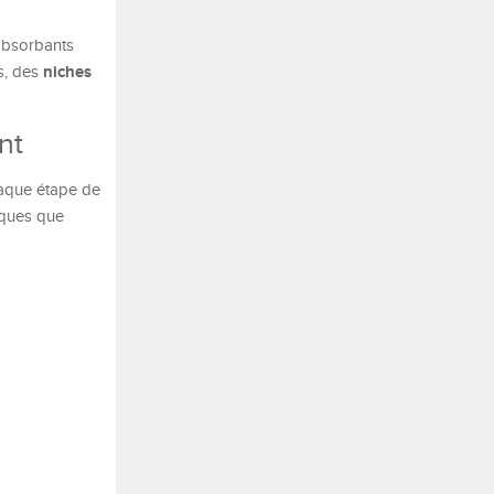
 absorbants
niches
s, des
nt
aque étape de
tiques que