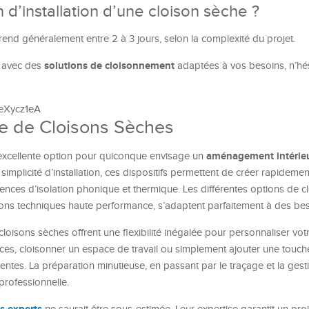
d’installation d’une cloison sèche ?
prend généralement entre 2 à 3 jours, selon la complexité du projet.
solutions de cloisonnement
r avec des
adaptées à vos besoins, n’hés
NeXycz1eA
se de Cloisons Sèches
aménagement intérie
excellente option pour quiconque envisage un
r simplicité d’installation, ces dispositifs permettent de créer rapidem
gences d’isolation phonique et thermique. Les différentes options de c
ions techniques haute performance, s’adaptent parfaitement à des bes
es cloisons sèches offrent une flexibilité inégalée pour personnaliser vo
ces, cloisonner un espace de travail ou simplement ajouter une touch
entes. La préparation minutieuse, en passant par le traçage et la gest
 professionnelle.