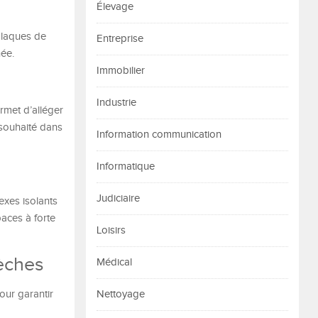
Élevage
plaques de
Entreprise
née.
Immobilier
Industrie
rmet d’alléger
 souhaité dans
Information communication
Informatique
Judiciaire
exes isolants
paces à forte
Loisirs
sèches
Médical
our garantir
Nettoyage