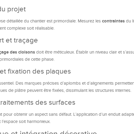
du projet
contraintes
yse détaillée du chantier est primordiale. Mesurez les
du l
nt complexe soit réalisable.
t et traçage
çage des cloisons
doit être méticuleux. Établir un niveau clair et s’ass
primordiales de cette phase.
et fixation des plaques
ssentiel. Des marques précises d’aplombs et d’alignements permettent
ques de plâtre peuvent être fixées, dissimulant les structures internes.
t traitements des surfaces
t pour obtenir un aspect sans défaut. L’application d’un enduit adap
 l’espace soit harmonieux.