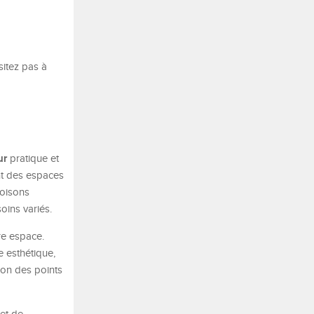
itez pas à
ur
pratique et
ent des espaces
loisons
oins variés.
tre espace.
e esthétique,
ion des points