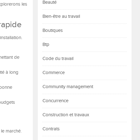
Beauté
xplorerons les
Bien-être au travail
rapide
Boutiques
nstallation.
Btp
mettant de
Code du travail
ité à long
Commerce
Community management
 bonne
Concurrence
 budgets
Construction et travaux
Contrats
 le marché.