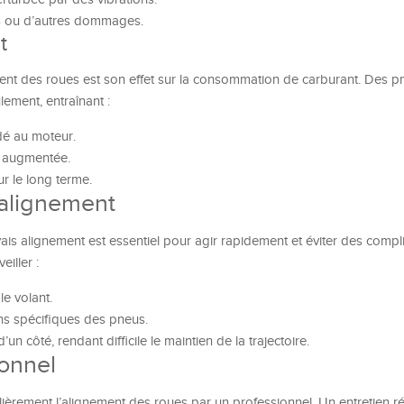
s ou d’autres dommages.
t
ent des roues est son effet sur la consommation de carburant. Des p
lement, entraînant :
dé au moteur.
 augmentée.
ur le long terme.
 alignement
ais alignement est essentiel pour agir rapidement et éviter des compl
eiller :
le volant.
ns spécifiques des pneus.
un côté, rendant difficile le maintien de la trajectoire.
ionnel
lièrement l’alignement des roues par un professionnel. Un entretien ré