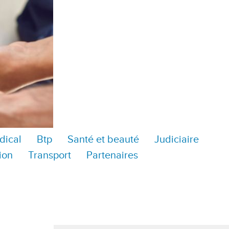
dical
Btp
Santé et beauté
Judiciaire
ion
Transport
Partenaires