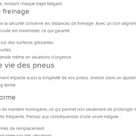
, rendant chaque trajet fatigant.
e freinage
de la sécurité concerne les distances de freinage. Avec un bon alignem
route est maximisée, ce qui garantit :
sur des surfaces glissantes.
urtes.
imale même en situations d’urgence.
e vie des pneus
ement impacte aussi la longévité de vos pneus. Investir dans un ajust
ng terme.
forme
t de manière homogène, ce qui permet non seulement de prolonger l
nts fréquents. Pensez aux conséquences d’une usure inégale :
ermes de remplacement.
erturbée par des vibrations.