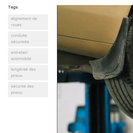
Tags
alignement de
roues
conduite
sécurisée
entretien
automobile
longévité des
pneus
sécurité des
pneus