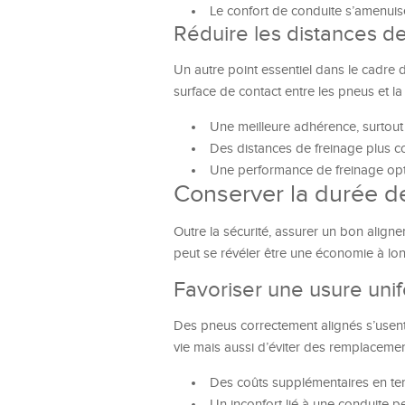
Le confort de conduite s’amenuise
Réduire les distances d
Un autre point essentiel dans le cadre 
surface de contact entre les pneus et la 
Une meilleure adhérence, surtout 
Des distances de freinage plus co
Une performance de freinage opt
Conserver la durée d
Outre la sécurité, assurer un bon align
peut se révéler être une économie à lo
Favoriser une usure uni
Des pneus correctement alignés s’usen
vie mais aussi d’éviter des remplaceme
Des coûts supplémentaires en t
Un inconfort lié à une conduite p