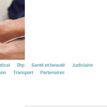
dical
Btp
Santé et beauté
Judiciaire
ion
Transport
Partenaires