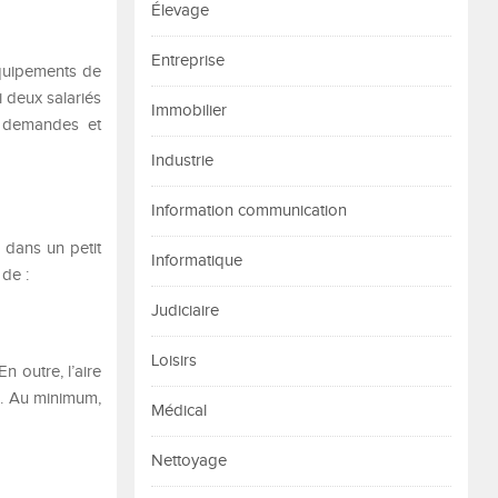
Élevage
Entreprise
équipements de
i deux salariés
Immobilier
rs demandes et
Industrie
Information communication
r dans un petit
Informatique
de :
Judiciaire
Loisirs
n outre, l’aire
es. Au minimum,
Médical
Nettoyage