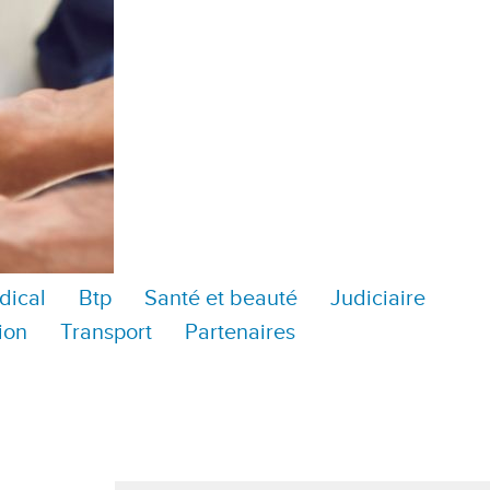
dical
Btp
Santé et beauté
Judiciaire
ion
Transport
Partenaires