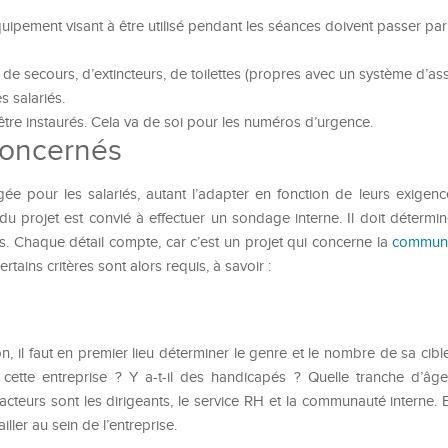
 équipement visant à être utilisé pendant les séances doivent passer pa
e de secours, d’extincteurs, de toilettes (propres avec un système d’as
s salariés.
tre instaurés. Cela va de soi pour les numéros d’urgence.
 concernés
ée pour les salariés, autant l’adapter en fonction de leurs exigenc
du projet est convié à effectuer un sondage interne. Il doit détermin
s. Chaque détail compte, car c’est un projet qui concerne la
communi
rtains critères sont alors requis, à savoir :
 il faut en premier lieu déterminer le genre et le nombre de sa cib
cette entreprise ? Y a-t-il des handicapés ? Quelle tranche d’âg
 acteurs sont les dirigeants, le service RH et la communauté interne. B
ller au sein de l’entreprise.