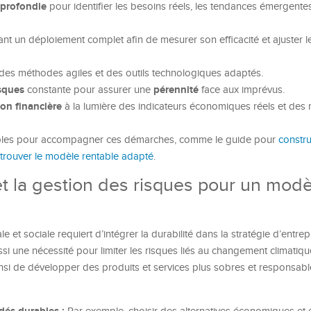
pprofondie
pour identifier les besoins réels, les tendances émergentes
ant un déploiement complet afin de mesurer son efficacité et ajuster l
des méthodes agiles et des outils technologiques adaptés.
isques
pérennité
constante pour assurer une
face aux imprévus.
ion financière
à la lumière des indicateurs économiques réels et des 
sibles pour accompagner ces démarches, comme le guide pour
constr
rouver le modèle rentable adapté
.
 et la gestion des risques pour un mod
et sociale requiert d’intégrer la durabilité dans la stratégie d’entrep
si une nécessité pour limiter les risques liés au changement climatique
si de développer des produits et services plus sobres et responsable