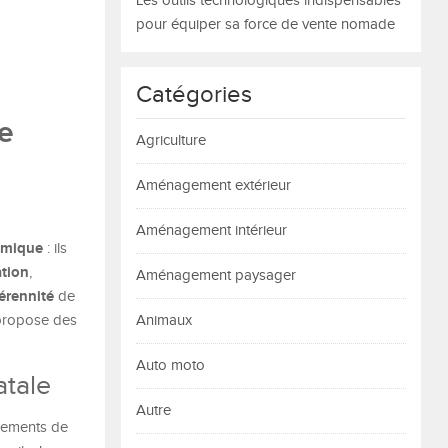
Les outils technologiques indispensables
pour équiper sa force de vente nomade
Catégories
le
Agriculture
Aménagement extérieur
Aménagement intérieur
omique
: ils
tion
,
Aménagement paysager
érennité
de
t propose des
Animaux
Auto moto
atale
Autre
ngements de