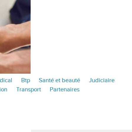
dical
Btp
Santé et beauté
Judiciaire
ion
Transport
Partenaires