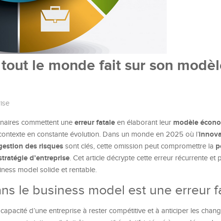
e tout le monde fait sur son modè
ise
erreur fatale
modèle écon
onnaires commettent une
en élaborant leur
innova
contexte en constante évolution. Dans un monde en 2025 où l’
gestion des risques
p
sont clés, cette omission peut compromettre la
stratégie d’entreprise
. Cet article décrypte cette erreur récurrente e
ness model solide et rentable.
ans le business model est une erreur f
apacité d’une entreprise à rester compétitive et à anticiper les cha