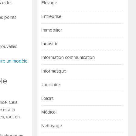
 et les
Élevage
Entreprise
es points
Immobilier
Industrie
nouvelles
Information communication
uire un modèle
Informatique
èle
Judiciaire
Loisirs
rise. Cela
 et à la
Médical
s, tout en
Nettoyage