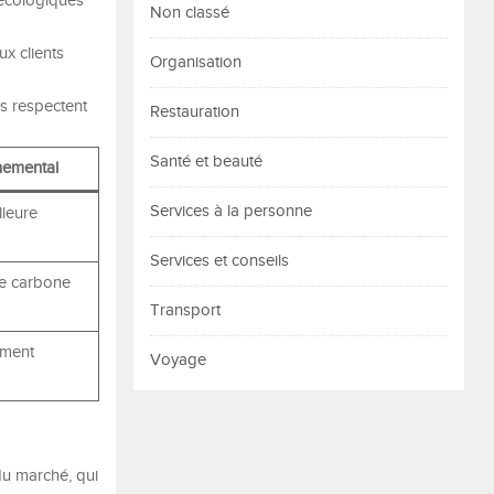
 écologiques
Non classé
ux clients
Organisation
rs respectent
Restauration
Santé et beauté
nemental
Services à la personne
lleure
Services et conseils
te carbone
Transport
ement
Voyage
u marché, qui