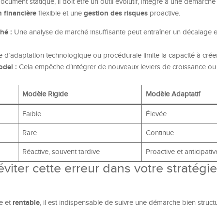
ument statique, il doit être un outil évolutif, intégré à une démarche 
n financière
gestion des risques
flexible et une
proactive.
hé :
Une analyse de marché insuffisante peut entraîner un décalage ent
 d’adaptation technologique ou procédurale limite la capacité à créer
odel :
Cela empêche d’intégrer de nouveaux leviers de croissance ou 
Modèle Rigide
Modèle Adaptatif
Faible
Élevée
Rare
Continue
Réactive, souvent tardive
Proactive et anticipativ
viter cette erreur dans votre stratégie
rentable
e et
, il est indispensable de suivre une démarche bien structu