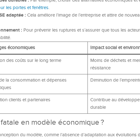
dés durables :
Par exemple, choisir des alternatives économiques et
r les portes et fenêtres
.
SE adaptée :
Cela améliore l’image de l’entreprise et attire de nouvea
ionnement :
Pour prévenir les ruptures et s’assurer que tous les acteu
ilité.
ges économiques
Impact social et environ
on des coûts sur le long terme
Moins de déchets et mei
résistance
 de la consommation et dépenses
Diminution de l’emprein
tiques
tion clients et partenaires
Contribue au développ
durable
 fatale en modèle économique ?
nception du modèle, comme l’absence d’adaptation aux évolutions d