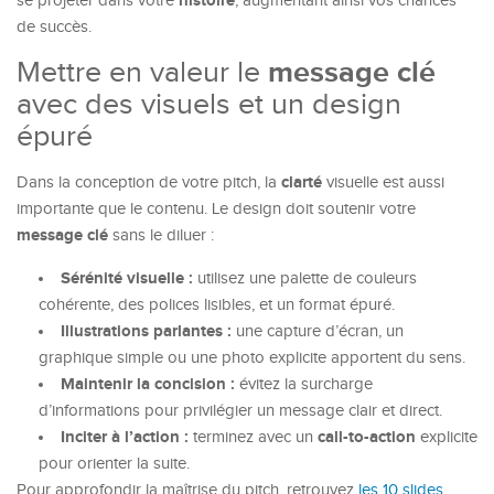
histoire
se projeter dans votre
, augmentant ainsi vos chances
de succès.
Mettre en valeur le
message clé
avec des visuels et un design
épuré
clarté
Dans la conception de votre pitch, la
visuelle est aussi
importante que le contenu. Le design doit soutenir votre
message clé
sans le diluer :
Sérénité visuelle :
utilisez une palette de couleurs
cohérente, des polices lisibles, et un format épuré.
Illustrations parlantes :
une capture d’écran, un
graphique simple ou une photo explicite apportent du sens.
Maintenir la concision :
évitez la surcharge
d’informations pour privilégier un message clair et direct.
Inciter à l’action :
call-to-action
terminez avec un
explicite
pour orienter la suite.
Pour approfondir la maîtrise du pitch, retrouvez
les 10 slides