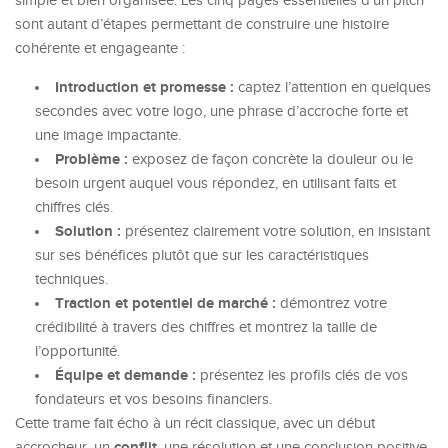
simple et bien organisée. Les cinq pages essentielles d’un pitch
sont autant d’étapes permettant de construire une histoire
cohérente et engageante :
Introduction et promesse :
captez l’attention en quelques
secondes avec votre logo, une phrase d’accroche forte et
une image impactante.
Problème :
exposez de façon concrète la douleur ou le
besoin urgent auquel vous répondez, en utilisant faits et
chiffres clés.
Solution :
présentez clairement votre solution, en insistant
sur ses bénéfices plutôt que sur les caractéristiques
techniques.
Traction et potentiel de marché :
démontrez votre
crédibilité à travers des chiffres et montrez la taille de
l’opportunité.
Équipe et demande :
présentez les profils clés de vos
fondateurs et vos besoins financiers.
Cette trame fait écho à un récit classique, avec un début
conflit
accrocheur, un
, une résolution et une conclusion positive