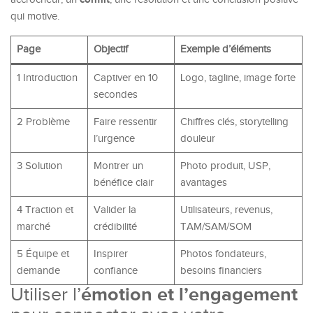
qui motive.
Page
Objectif
Exemple d’éléments
1 Introduction
Captiver en 10
Logo, tagline, image forte
secondes
2 Problème
Faire ressentir
Chiffres clés, storytelling
l’urgence
douleur
3 Solution
Montrer un
Photo produit, USP,
bénéfice clair
avantages
4 Traction et
Valider la
Utilisateurs, revenus,
marché
crédibilité
TAM/SAM/SOM
5 Équipe et
Inspirer
Photos fondateurs,
demande
confiance
besoins financiers
Utiliser l’
émotion et l’engagement