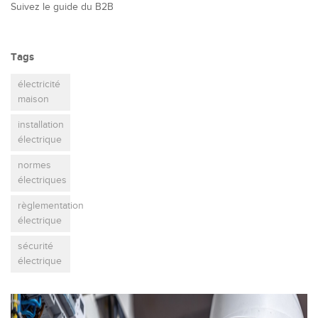
Suivez le guide du B2B
Tags
électricité
maison
installation
électrique
normes
électriques
règlementation
électrique
sécurité
électrique