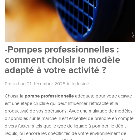
-Pompes professionnelles :
comment choisir le modèle
adapté à votre activité ?
Posted on 21 décembre 2025
in
Industrie
pompe professionnelle
Choisir la
adéquate pour votre activité
est une étape cruciale qui peut influencer l’efficacité et la
productivité de vos opérations. Avec une multitude de modèles
disponibles sur le marché, il est essentiel de prendre en compte
divers facteurs tels que le type de liquide à pomper, le débit
requis, ou encore les spécificités de votre environnement de