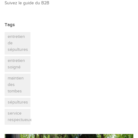
Suivez le guide du B2B
Tags
entretien
de
sépultures
entretien
soigné
maintien
des
tombes
sépultures
service
respectueux