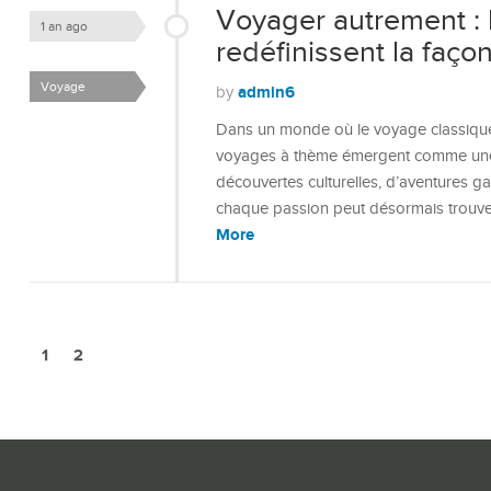
Voyager autrement : 
1 an ago
redéfinissent la façon
Voyage
admin6
by
Dans un monde où le voyage classique 
voyages à thème émergent comme une v
découvertes culturelles, d’aventures 
chaque passion peut désormais trouver
More
1
2