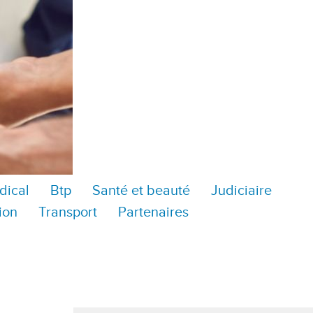
dical
Btp
Santé et beauté
Judiciaire
ion
Transport
Partenaires