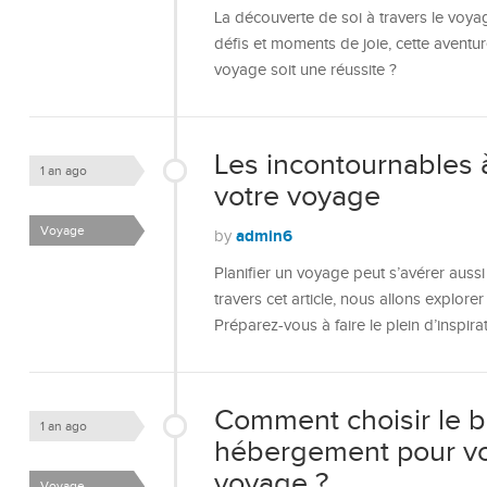
La découverte de soi à travers le voyag
défis et moments de joie, cette avent
voyage soit une réussite ?
Les incontournables à
1 an ago
votre voyage
Voyage
admin6
by
Planifier un voyage peut s’avérer aussi e
travers cet article, nous allons explor
Préparez-vous à faire le plein d’inspira
Comment choisir le 
1 an ago
hébergement pour vo
voyage ?
Voyage