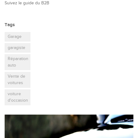
Suivez le guide du B2B
Tags
Garage
garagiste
Réparation
auto
Vente de
voitures
voiture
d'occasion