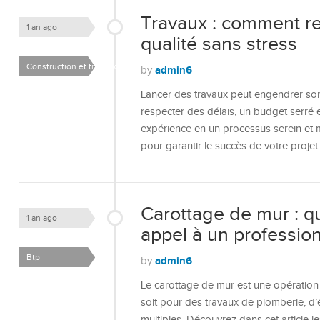
Travaux : comment re
1 an ago
qualité sans stress
Construction et travaux
admin6
by
Lancer des travaux peut engendrer son 
respecter des délais, un budget serré e
expérience en un processus serein et 
pour garantir le succès de votre proje
Carottage de mur : q
1 an ago
appel à un profession
Btp
admin6
by
Le carottage de mur est une opération d
soit pour des travaux de plomberie, d’él
multiples. Découvrez dans cet article le