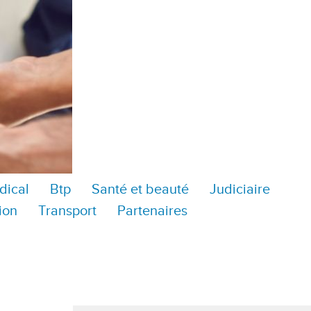
dical
Btp
Santé et beauté
Judiciaire
ion
Transport
Partenaires