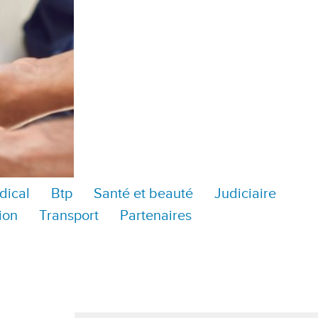
dical
Btp
Santé et beauté
Judiciaire
ion
Transport
Partenaires