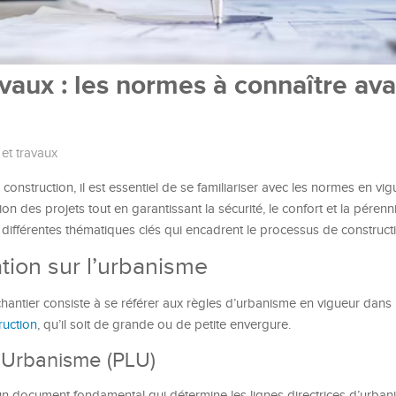
avaux : les normes à connaître av
 et travaux
onstruction, il est essentiel de se familiariser avec les normes en vig
n des projets tout en garantissant la sécurité, le confort et la pérenn
s différentes thématiques clés qui encadrent le processus de construct
tion sur l’urbanisme
hantier consiste à se référer aux règles d’urbanisme en vigueur dan
ruction
, qu’il soit de grande ou de petite envergure.
 d’Urbanisme (PLU)
n document fondamental qui détermine les lignes directrices d’urban