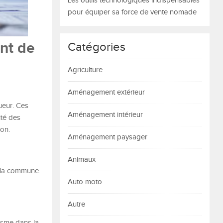
Les outils technologiques indispensables
pour équiper sa force de vente nomade
ant de
Catégories
Agriculture
Aménagement extérieur
ueur. Ces
Aménagement intérieur
ité des
ion.
Aménagement paysager
Animaux
s la commune.
Auto moto
Autre
isme dans la