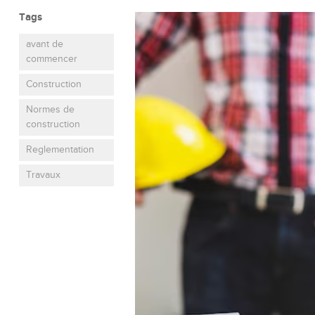
Tags
avant de
commencer
Construction
Normes de
construction
Reglementation
Travaux