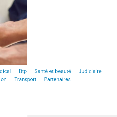
dical
Btp
Santé et beauté
Judiciaire
ion
Transport
Partenaires