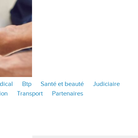
dical
Btp
Santé et beauté
Judiciaire
ion
Transport
Partenaires