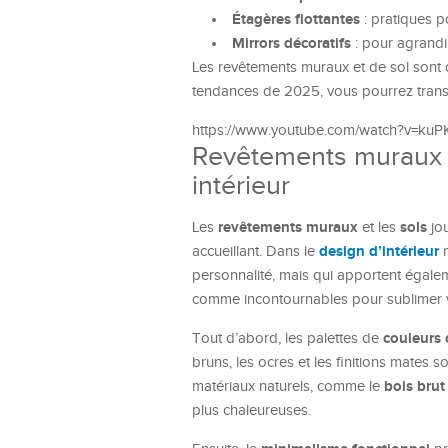
Étagères flottantes
: pratiques p
Mirrors décoratifs
: pour agrandir
Les revêtements muraux et de sol sont d
tendances de 2025, vous pourrez transf
https://www.youtube.com/watch?v=k
Revêtements muraux e
intérieur
revêtements muraux
sols
Les
et les
jou
design d’intérieur
accueillant. Dans le
m
personnalité, mais qui apportent égale
comme incontournables pour sublimer 
couleurs
Tout d’abord, les palettes de
bruns, les ocres et les finitions mates
bois brut
matériaux naturels, comme le
plus chaleureuses.