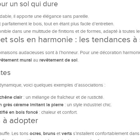
ur un sol qui dure
able, il apporte une élégance sans pareille.
t parfaitement le bois, tout en étant plus facile d’entretien.
nible dans une multitude de finitions et de formes, adapté à toutes les 
t sols en harmonie : les tendances à 
binaisons audacieuses sont à l’honneur. Pour une décoration harmonieu
vêtement mural
revêtement de sol
au
.
ntes
dynamique, voici quelques exemples d’associations :
chêne clair
: un mélange de fraîcheur et de rusticité.
n grès cérame imitant la pierre
: un style industriel chic.
atifié en bois foncé
: chaleur et confort.
s à adopter
ocres
bruns
verts
auffe. Les tons
,
et
s’installent confortablement dans