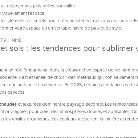
our exposer vos plus belles trouvailles.
 visuellement l’espace.
es éléments essentiels pour créer un intérieur qui vous ressemble. En
ormer votre espace en un véritable havre de paix et de style.
uPKFy_HNmE
t sols : les tendances pour sublimer 
ent un rôle fondamental dans la création d’un espace de vie harmoni
oderne, il est essentiel de choisir des matériaux qui non seulement re
ment une ambiance chaleureuse. En 2025, certaines tendances se dis
vos espaces.
 chaudes
et texturées dominent le paysage décoratif. Les teintes telles
 sont privilégiées pour créer des atmosphères douces et apaisantes. C
et les textiles organiques, ces couleurs accueillent la lumière et rende