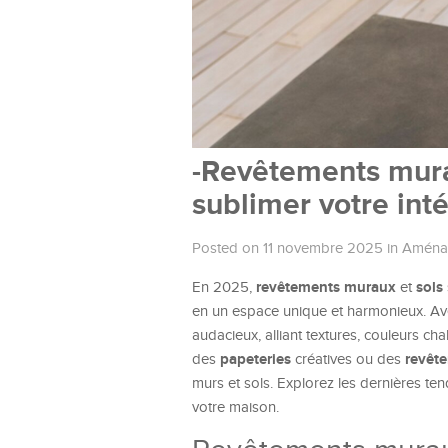
-Revêtements murau
sublimer votre inté
Posted on 11 novembre 2025
in
Aménag
revêtements muraux
sols
En 2025,
et
en un espace unique et harmonieux. Ave
audacieux, alliant textures, couleurs ch
papeteries
revêt
des
créatives ou des
murs et sols. Explorez les dernières te
votre maison.