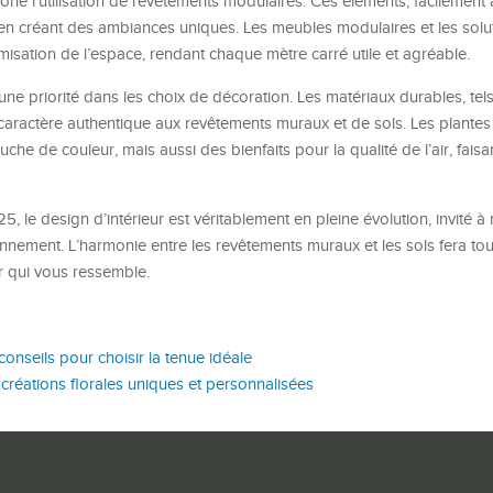
ône l’utilisation de revêtements modulaires. Ces éléments, facilement
en créant des ambiances uniques. Les meubles modulaires et les solu
misation de l’espace, rendant chaque mètre carré utile et agréable.
une priorité dans les choix de décoration. Les matériaux durables, tel
 caractère authentique aux revêtements muraux et de sols. Les plantes
che de couleur, mais aussi des bienfaits pour la qualité de l’air, faisa
 le design d’intérieur est véritablement en pleine évolution, invité à r
ironnement. L’harmonie entre les revêtements muraux et les sols fera tou
ur qui vous ressemble.
onseils pour choisir la tenue idéale
: créations florales uniques et personnalisées