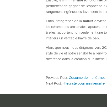
minimalisme fonctionnel
Ensuite, le
pr
permettent de gagner de l’espace tout 
rangement ingénieuses favorisent l’opti
nature
Enfin, l’intégration de la
devient 
les céramiques artisanales, ajoutent un
à elles, apportent non seulement une tou
intérieur un véritable havre de paix.
Alors que nous nous dirigeons vers 2025,
style de vie et notre sensibilité à l’env
différence dans la création d’un intérie
Previous Post:
Costume de marié : nos c
Next Post:
-Fleuriste pour anniversaire 