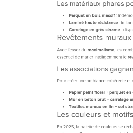
Les matériaux phares po
Parquet en bois massif
: indémod
Laminé haute résistance
: imitan
Carrelage en grès cérame
: dispo
Revêtements muraux e
maximalisme
Avec l’essor du
, les com
re
essentiel de marier intelligemment le
Les associations gagna
Pour créer une ambiance cohérente et 
Papier peint floral
parquet en 
+
Mur en béton brut
carrelage e
+
Textiles muraux en lin
sol str
+
Les couleurs et motif
En 2025, la palette de couleurs se réch