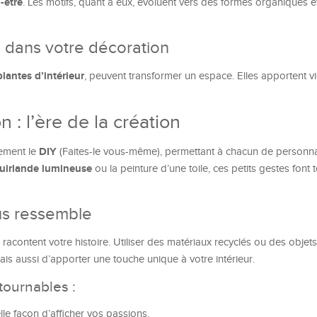
-être
. Les motifs, quant à eux, évoluent vers des formes organiques et
s dans votre décoration
plantes d’intérieur
, peuvent transformer un espace. Elles apportent vi
 : l’ère de la création
DIY
lement le
(Faites-le vous-même), permettant à chacun de personna
uirlande lumineuse
ou la peinture d’une toile, ces petits gestes font t
us ressemble
racontent votre histoire. Utiliser des matériaux recyclés ou des objet
s aussi d’apporter une touche unique à votre intérieur.
tournables :
lle façon d’afficher vos passions.