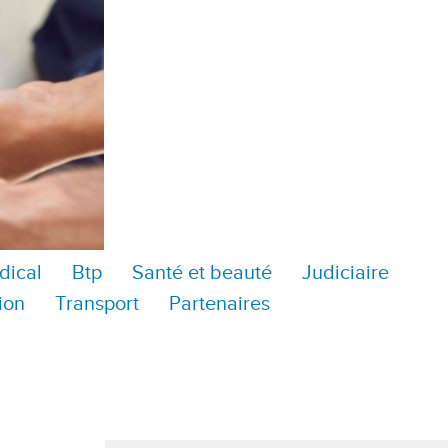
dical
Btp
Santé et beauté
Judiciaire
ion
Transport
Partenaires