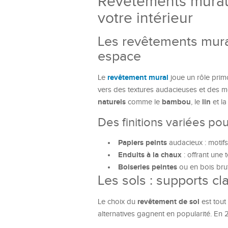
Revêtements muraux
votre intérieur
Les revêtements murau
espace
revêtement mural
Le
joue un rôle prim
vers des textures audacieuses et des mo
naturels
bambou
lin
comme le
, le
et l
Des finitions variées pou
Papiers peints
audacieux : motifs 
Enduits à la chaux
: offrant une 
Boiseries peintes
ou en bois brut
Les sols : supports c
revêtement de sol
Le choix du
est tout
alternatives gagnent en popularité. En 2