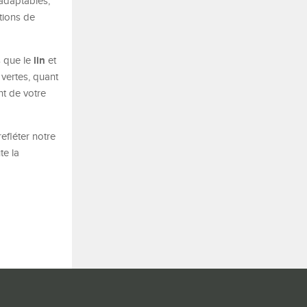
 adaptables,
tions de
lin
s que le
et
 vertes, quant
nt de votre
efléter notre
te la