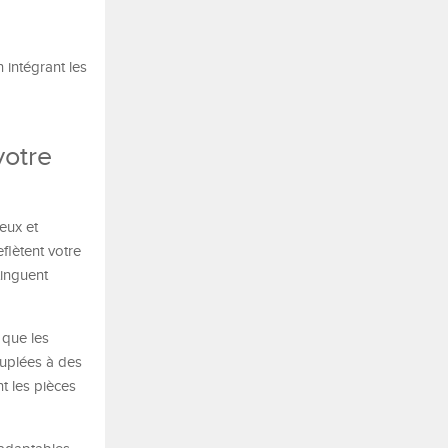
 intégrant les
votre
eux et
flètent votre
tinguent
 que les
ouplées à des
nt les pièces