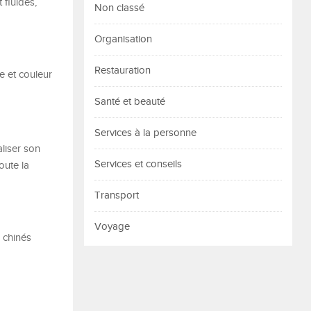
 fluides,
Non classé
Organisation
Restauration
e et couleur
Santé et beauté
Services à la personne
liser son
Services et conseils
oute la
Transport
Voyage
s chinés