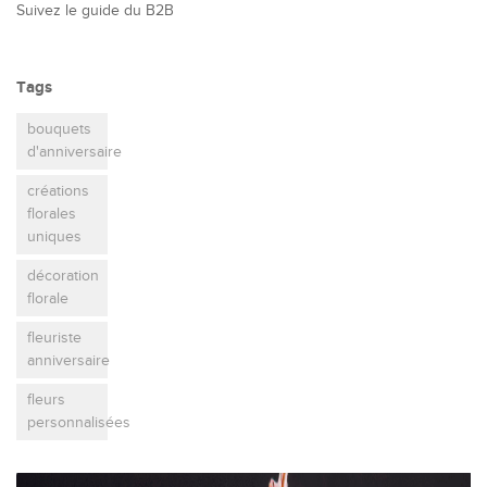
Suivez le guide du B2B
Tags
bouquets
d'anniversaire
créations
florales
uniques
décoration
florale
fleuriste
anniversaire
fleurs
personnalisées