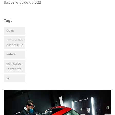
Suivez le guide du B2B
Tags
éclat
restauration
esthétique
valeur
véhicules
récréatifs
vr