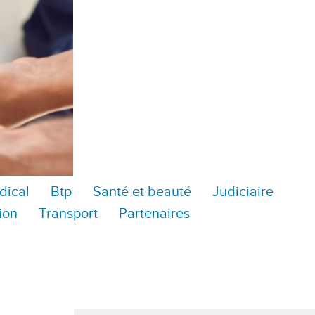
dical
Btp
Santé et beauté
Judiciaire
ion
Transport
Partenaires