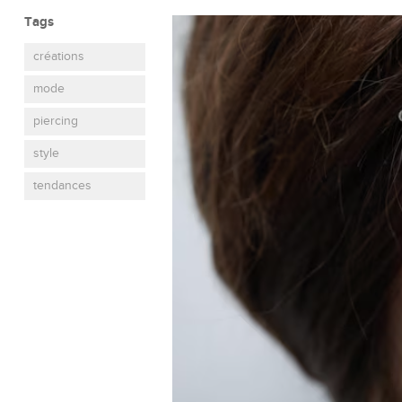
Tags
créations
mode
piercing
style
tendances