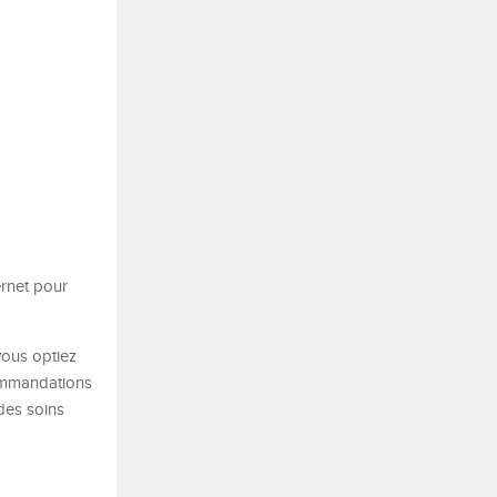
ernet pour
vous optiez
ommandations
des soins