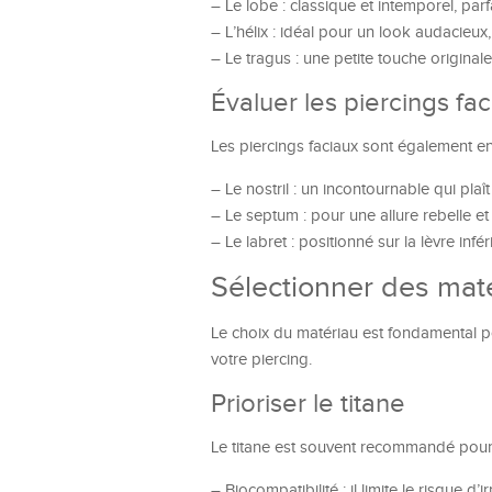
– Le lobe : classique et intemporel, par
– L’hélix : idéal pour un look audacieux, 
– Le tragus : une petite touche originale
Évaluer les piercings fa
Les piercings faciaux sont également en 
– Le nostril : un incontournable qui p
– Le septum : pour une allure rebelle e
– Le labret : positionné sur la lèvre infé
Sélectionner des maté
Le choix du matériau est fondamental pou
votre piercing.
Prioriser le titane
Le titane est souvent recommandé pour s
– Biocompatibilité : il limite le risque d’i