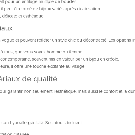
fait pour un enfilage multiple de boucles.
il peut être orné de bijoux variés après cicatrisation.
, délicate et esthétique.
ciaux
vogue et peuvent refléter un style chic ou décontracté. Les options in
laît à tous, que vous soyez homme ou femme.
t contemporaine, souvent mis en valeur par un bijou en créole.
rieure, il offre une touche excitante au visage.
riaux de qualité
r garantir non seulement l’esthétique, mais aussi le confort et la dur
on hypoallergénicité. Ses atouts incluent :
rritation cutanée.