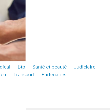
dical
Btp
Santé et beauté
Judiciaire
ion
Transport
Partenaires