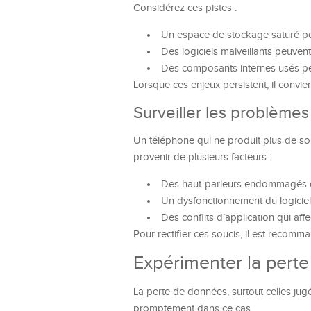
Considérez ces pistes :
Un espace de stockage saturé peut
Des logiciels malveillants peuvent
Des composants internes usés pe
Lorsque ces enjeux persistent, il convien
Surveiller les problèmes
Un téléphone qui ne produit plus de son 
provenir de plusieurs facteurs :
Des haut-parleurs endommagés q
Un dysfonctionnement du logiciel a
Des conflits d’application qui affe
Pour rectifier ces soucis, il est recomm
Expérimenter la pert
La perte de données, surtout celles jugé
promptement dans ce cas.