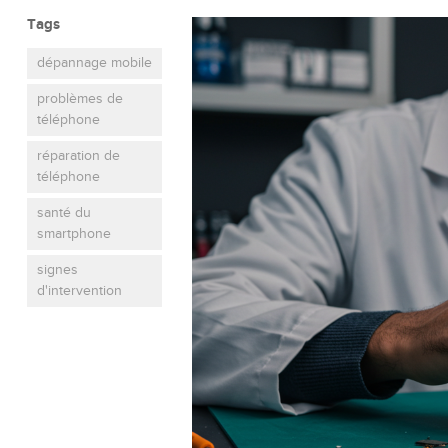
Tags
dépannage mobile
problèmes de
téléphone
réparation de
téléphone
santé du
smartphone
signes
d'intervention