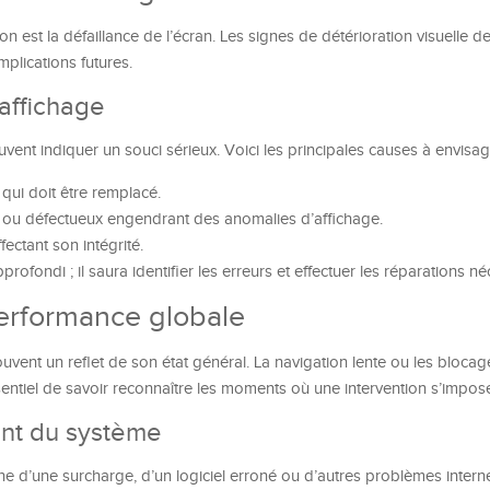
on est la défaillance de l’écran. Les signes de détérioration visuelle
mplications futures.
affichage
vent indiquer un souci sérieux. Voici les principales causes à envisag
ui doit être remplacé.
 ou défectueux engendrant des anomalies d’affichage.
fectant son intégrité.
fondi ; il saura identifier les erreurs et effectuer les réparations né
performance globale
vent un reflet de son état général. La navigation lente ou les blocag
essentiel de savoir reconnaître les moments où une intervention s’impos
ent du système
ne d’une surcharge, d’un logiciel erroné ou d’autres problèmes intern