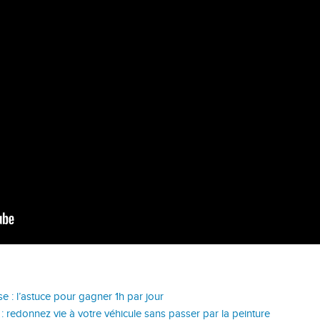
e : l’astuce pour gagner 1h par jour
 redonnez vie à votre véhicule sans passer par la peinture