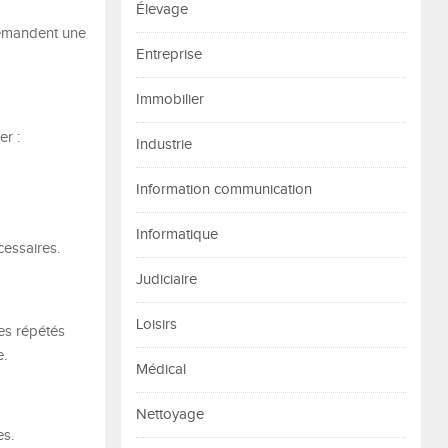
Élevage
 demandent une
Entreprise
Immobilier
er :
Industrie
Information communication
Informatique
cessaires.
Judiciaire
Loisirs
es répétés
e.
Médical
Nettoyage
es.