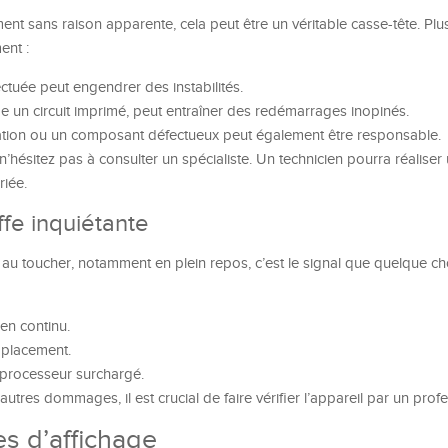
t sans raison apparente, cela peut être un véritable casse-tête. Plus
ent :
ectuée peut engendrer des instabilités.
mme un circuit imprimé, peut entraîner des redémarrages inopinés.
ation ou un composant défectueux peut également être responsable.
’hésitez pas à consulter un spécialiste. Un technicien pourra réaliser
riée.
fe inquiétante
au toucher, notamment en plein repos, c’est le signal que quelque ch
en continu.
mplacement.
 processeur surchargé.
utres dommages, il est crucial de faire vérifier l’appareil par un profe
s d’affichage