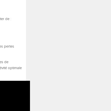
ter de :
es pertes
nes de
évité optimale