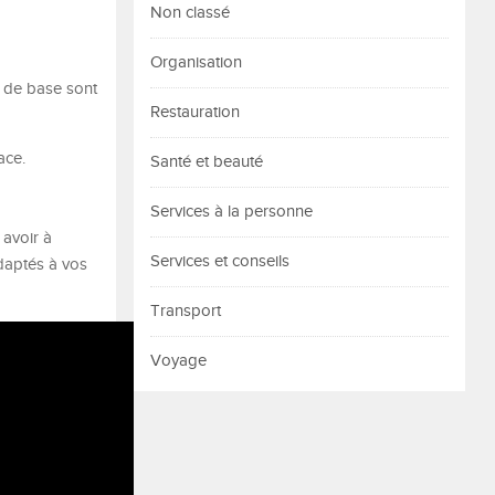
Non classé
Organisation
s de base sont
Restauration
ace.
Santé et beauté
Services à la personne
 avoir à
Services et conseils
daptés à vos
Transport
Voyage