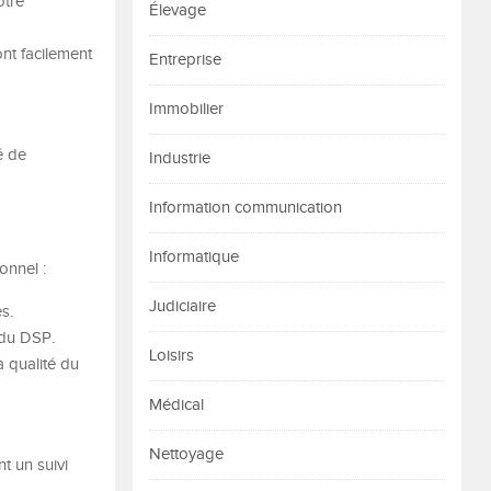
otre
Élevage
ont facilement
Entreprise
Immobilier
é de
Industrie
Information communication
Informatique
onnel :
Judiciaire
s.
 du DSP.
Loisirs
a qualité du
Médical
Nettoyage
t un suivi