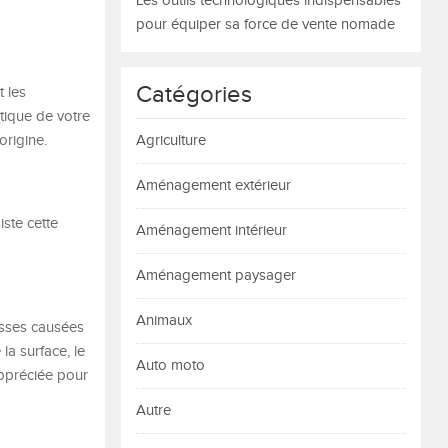
Les outils technologiques indispensables
pour équiper sa force de vente nomade
Catégories
 les
tique de votre
origine.
Agriculture
Aménagement extérieur
ste cette
Aménagement intérieur
Aménagement paysager
Animaux
osses causées
la surface, le
Auto moto
appréciée pour
Autre