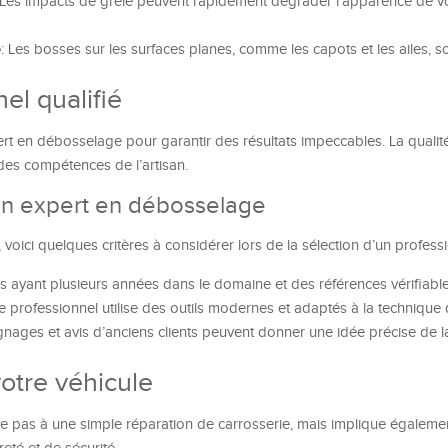
 Les impacts de grêle peuvent rapidement dégrader l’apparence de v
e
: Les bosses sur les surfaces planes, comme les capots et les ailes, s
el qualifié
pert en débosselage pour garantir des résultats impeccables. La qualit
des compétences de l’artisan.
’un expert en débosselage
 voici quelques critères à considérer lors de la sélection d’un professi
sans ayant plusieurs années dans le domaine et des références vérifiable
e professionnel utilise des outils modernes et adaptés à la technique
gnages et avis d’anciens clients peuvent donner une idée précise de l
votre véhicule
ite pas à une simple réparation de carrosserie, mais implique égalemen