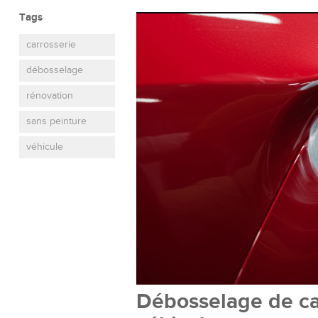
Tags
carrosserie
débosselage
rénovation
sans peinture
véhicule
Débosselage de car