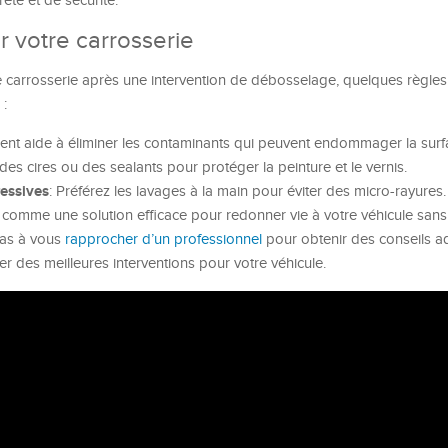
eté et de sécurité.
r votre carrosserie
e carrosserie après une intervention de débosselage, quelques règle
 :
uent aide à éliminer les contaminants qui peuvent endommager la surf
z des cires ou des sealants pour protéger la peinture et le vernis.
ressives
: Préférez les lavages à la main pour éviter des micro-rayures.
 comme une solution efficace pour redonner vie à votre véhicule sans
pas à vous
rapprocher d’un professionnel
pour obtenir des conseils a
r des meilleures interventions pour votre véhicule.