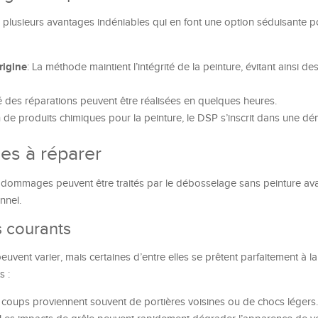
plusieurs avantages indéniables qui en font une option séduisante p
rigine
: La méthode maintient l’intégrité de la peinture, évitant ainsi d
té des réparations peuvent être réalisées en quelques heures.
tion de produits chimiques pour la peinture, le DSP s’inscrit dans une d
es à réparer
de dommages peuvent être traités par le débosselage sans peinture av
nnel.
 courants
euvent varier, mais certaines d’entre elles se prêtent parfaitement à 
s :
 coups proviennent souvent de portières voisines ou de chocs légers.