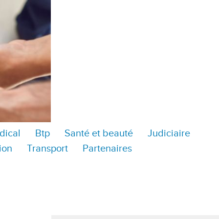
dical
Btp
Santé et beauté
Judiciaire
ion
Transport
Partenaires