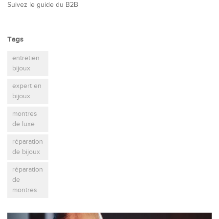
Suivez le guide du B2B
Tags
entretien
bijoux
expert en
bijoux
montres
de luxe
réparation
de bijoux
réparation
de
montres