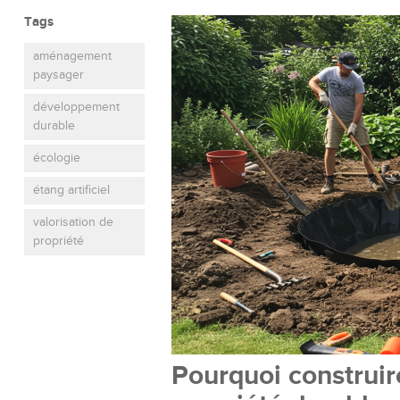
Tags
aménagement
paysager
développement
durable
écologie
étang artificiel
valorisation de
propriété
Pourquoi construire