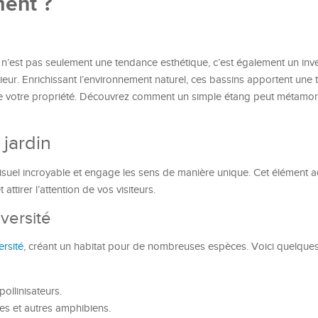
ment ?
in n’est pas seulement une tendance esthétique, c’est également un inv
ieur. Enrichissant l’environnement naturel, ces bassins apportent une
 de votre propriété. Découvrez comment un simple étang peut métamo
 jardin
isuel incroyable et engage les sens de manière unique. Cet élément 
 attirer l’attention de vos visiteurs.
iversité
ersité
, créant un habitat pour de nombreuses espèces. Voici quelque
pollinisateurs.
les et autres amphibiens.