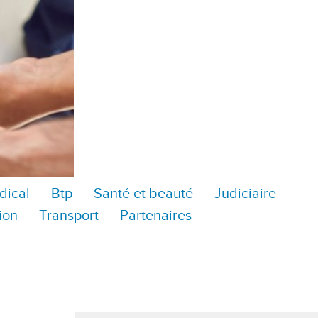
dical
Btp
Santé et beauté
Judiciaire
ion
Transport
Partenaires