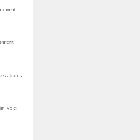
trouvent
nrichit
 ses abords
in. Voici