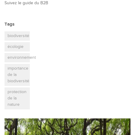
Suivez le guide du B2B
Tags
biodiversité
écologie
environnement
importance
de la
biodiversité
protection
de la
nature