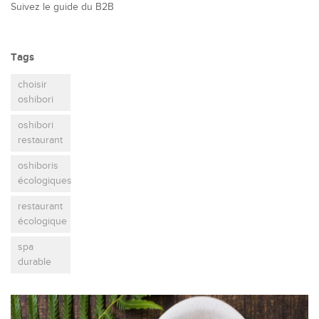
Suivez le guide du B2B
Tags
choisir
oshibori
oshibori
restaurant
oshiboris
écologiques
restaurant
écologique
spa
durable