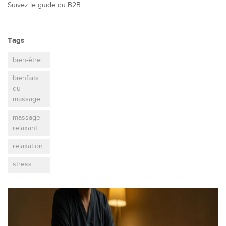
Suivez le guide du B2B
Tags
bien-être
bienfaits
du
massage
massage
relaxant
relaxation
stress