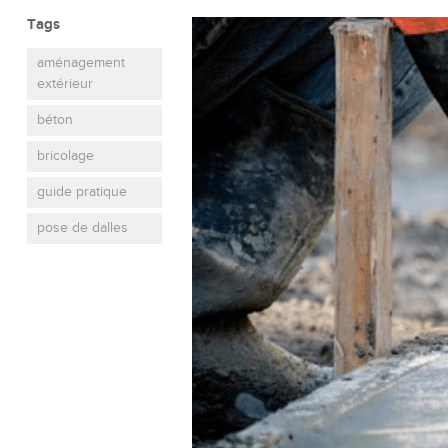
Tags
aménagement
extérieur
béton
bricolage
guide pratique
pose de dalles