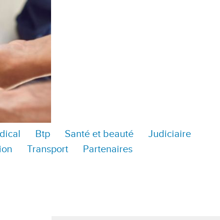
dical
Btp
Santé et beauté
Judiciaire
ion
Transport
Partenaires