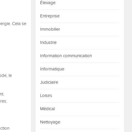
Élevage
Entreprise
ergie. Cela se
Immobilier
Industrie
Information communication
Informatique
ode, le
Judiciaire
nt.
Loisirs
res.
Médical
Nettoyage
ction