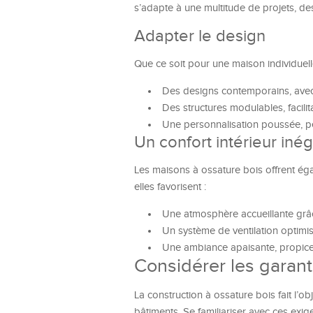
s’adapte à une multitude de projets, de
Adapter le design
Que ce soit pour une maison individuelle
Des designs contemporains, avec d
Des structures modulables, facilit
Une personnalisation poussée, pe
Un confort intérieur iné
Les maisons à ossature bois offrent éga
elles favorisent :
Une atmosphère accueillante grâce 
Un système de ventilation optimisé 
Une ambiance apaisante, propice à
Considérer les garant
La construction à ossature bois fait l’ob
bâtiments. Se familiariser avec ces exig