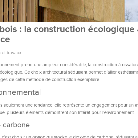
bois : la construction écologique
nce
 et travaux
ronnement prend une ampleur considérable, la construction à ossatu
ologique. Ce choix architectural séduisant permet d’allier esthétisme 
ages de cette méthode de construction exemplaire.
ronnemental
s seulement une tendance, elle représente un engagement pour un ave
e, plusieurs éléments démontrent son intérêt pour l’environnement.
e carbone
c’est choisir un option qui stocke le dioxyde de carbone, réduisant a