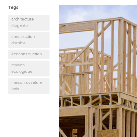
Tags
architecture
élégante
construction
durable
écoconstruction
maison
ecologique
maison ossature
bois