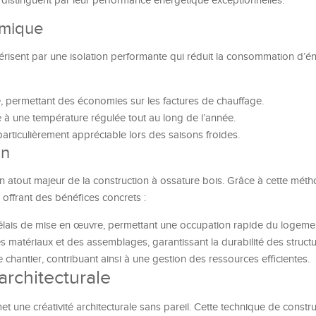
distinguent par leur performance énergétique exceptionnelles.
ermique
risent par une isolation performante qui réduit la consommation d’én
e, permettant des économies sur les factures de chauffage.
e à une température régulée tout au long de l’année.
particulièrement appréciable lors des saisons froides.
on
n atout majeur de la construction à ossature bois. Grâce à cette méth
 offrant des bénéfices concrets :
délais de mise en œuvre, permettant une occupation rapide du logeme
des matériaux et des assemblages, garantissant la durabilité des structu
 chantier, contribuant ainsi à une gestion des ressources efficientes.
 architecturale
 une créativité architecturale sans pareil. Cette technique de constru