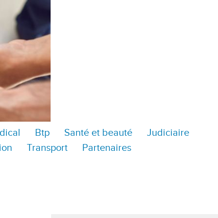
dical
Btp
Santé et beauté
Judiciaire
ion
Transport
Partenaires