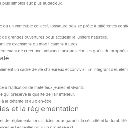
s plus simples aux plus audacieux.
 ou un immeuble collectif, l’ossature bois se prête à différentes confi
e grandes ouvertures pour accueillir la lumière naturelle.
ant les extensions ou modifications futures.
rmettant de créer une ambiance unique selon les goûts du propriétai
galé
lement un cadre de vie chaleureux et convivial. En intégrant des élém
à l’utilisation de matériaux jeunes et vivants.
qui préserve la qualité de l’air intérieur.
 la détente et au bien-être.
ies et la réglementation
jet de réglementations strictes pour garantir la sécurité et la durabilité
ences est essentiel pour un projet réussi.