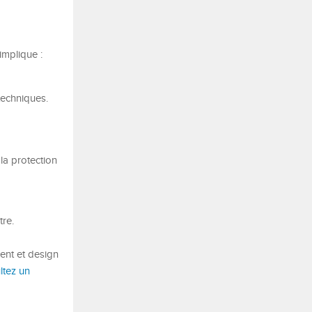
implique :
techniques.
la protection
tre.
ent et design
ltez un