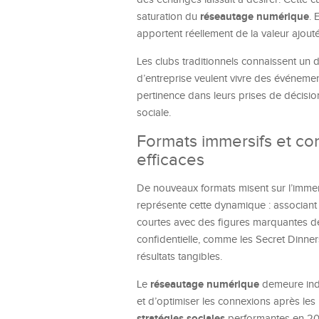
réseautage numérique
saturation du
. 
apportent réellement de la valeur ajout
Les clubs traditionnels connaissent un 
d’entreprise veulent vivre des événemen
pertinence dans leurs prises de décision
sociale.
Formats immersifs et co
efficaces
De nouveaux formats misent sur l’immers
représente cette dynamique : associant a
courtes avec des figures marquantes de
confidentielle, comme les Secret Dinner
résultats tangibles.
réseautage numérique
Le
demeure indi
et d’optimiser les connexions après les
stratégies sociales
performantes en 20