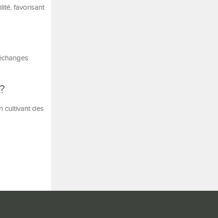
ité, favorisant
 échanges
?
n cultivant des