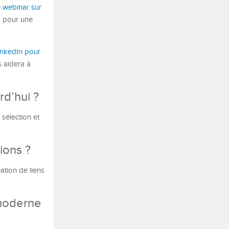
e
webinar sur
s pour une
inkedIn pour
s aidera à
rd’hui ?
sélection et
ions ?
ation de liens
 moderne