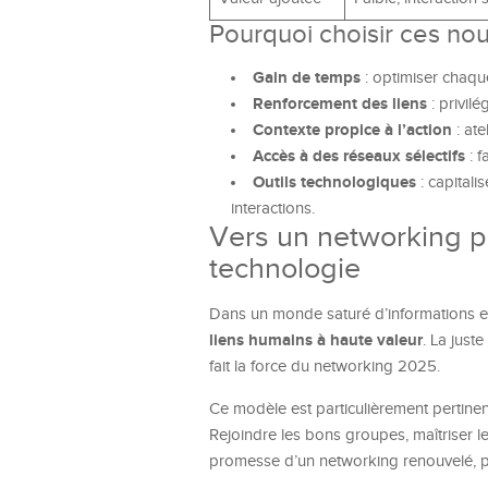
Pourquoi choisir ces no
Gain de temps
: optimiser chaque
Renforcement des liens
: privilé
Contexte propice à l’action
: at
Accès à des réseaux sélectifs
: f
Outils technologiques
: capitali
interactions.
Vers un networking pl
technologie
Dans un monde saturé d’informations et 
liens humains à haute valeur
. La just
fait la force du networking 2025.
Ce modèle est particulièrement pertinen
Rejoindre les bons groupes, maîtriser le
promesse d’un networking renouvelé, plu