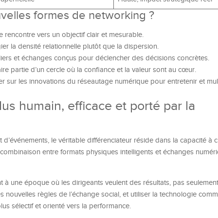
uvelles formes de networking ?
 rencontre vers un objectif clair et mesurable.
gier la densité relationnelle plutôt que la dispersion.
eliers et échanges conçus pour déclencher des décisions concrètes.
aire partie d’un cercle où la confiance et la valeur sont au cœur.
ser sur les innovations du réseautage numérique pour entretenir et mult
us humain, efficace et porté par la
d’événements, le véritable différenciateur réside dans la capacité à c
e combinaison entre formats physiques intelligents et échanges numéri
t à une époque où les dirigeants veulent des résultats, pas seulement
s nouvelles règles de l’échange social, et utiliser la technologie comme
s sélectif et orienté vers la performance.