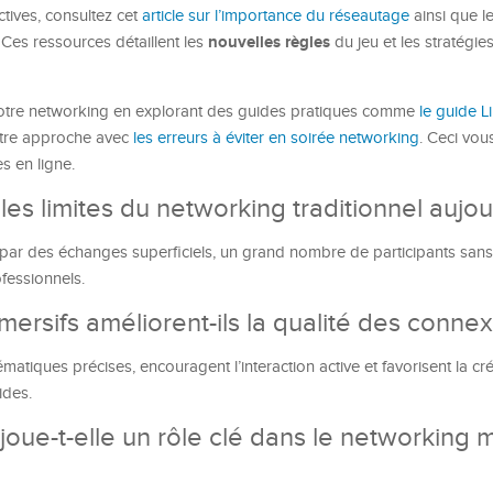
tives, consultez cet
article sur l’importance du réseautage
ainsi que l
nouvelles règles
. Ces ressources détaillent les
du jeu et les stratégie
 votre networking en explorant des guides pratiques comme
le guide L
tre approche avec
les erreurs à éviter en soirée networking
. Ceci vou
es en ligne.
les limites du networking traditionnel aujou
 par des échanges superficiels, un grand nombre de participants sans 
ofessionnels.
rsifs améliorent-ils la qualité des connex
matiques précises, encouragent l’interaction active et favorisent la cré
ides.
joue-t-elle un rôle clé dans le networking