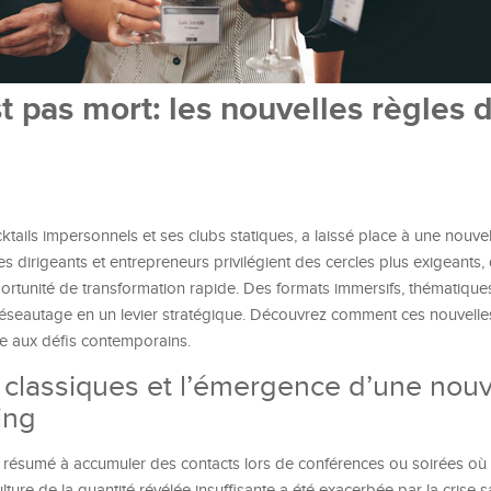
t pas mort: les nouvelles règles 
ktails impersonnels et ses clubs statiques, a laissé place à une nouvel
les dirigeants et entrepreneurs privilégient des cercles plus exigeants,
ortunité de transformation rapide. Des formats immersifs, thématique
e réseautage en un levier stratégique. Découvrez comment ces nouvelle
e aux défis contemporains.
 classiques et l’émergence d’une nouv
ing
 résumé à accumuler des contacts lors de conférences ou soirées où
lture de la quantité révélée insuffisante a été exacerbée par la crise sa