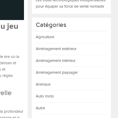
Les outils technologiques indispensables
pour équiper sa force de vente nomade
Catégories
du jeu
Agriculture
Aménagement extérieur
le ère où la
Aménagement intérieur
 denses et
s et
Aménagement paysager
s règles
Animaux
elle
Auto moto
Autre
 la profondeur
nitaire et la