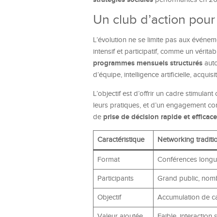
Un club d’action pour
L’évolution ne se limite pas aux évén
intensif et participatif, comme un vérita
programmes mensuels structurés
auto
d’équipe, intelligence artificielle, acquisi
L’objectif est d’offrir un cadre stimula
leurs pratiques, et d’un engagement co
prise de décision rapide et efficace
de
Caractéristique
Networking traditi
Format
Conférences longu
Participants
Grand public, nom
Objectif
Accumulation de car
Valeur ajoutée
Faible, interaction s