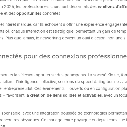
relations d’affa
En 2025, les professionnels cherchent désormais des
opportunités
ée et des
concrètes.
désintérêt marqué, car ils échouent à offrir une expérience engageante
ts où chaque interaction est stratégique, permettant un gain de temp
s. Plus que jamais, le networking devient un outil d’action, non une s
nnectés pour des connexions professionne
ion et la sélection rigoureuse des participants. La société Klozer, f
teliers d’intelligence collective, sessions de speed dating business, 
 l’entrepreneuriat. Ces événements – ouverts ou en configuration pl
la création de liens solides et activables
s – favorisent
, avec un foc
spensable, avec une intégration poussée de technologies permettant
 rencontres physiques. Ce mariage entre physique et digital constitue
25.