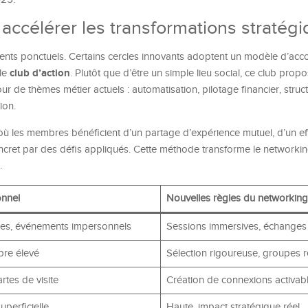
 accélérer les transformations stratég
ements ponctuels. Certains cercles innovants adoptent un modèle d’
club d’action
ble
. Plutôt que d’être un simple lieu social, ce club prop
ur de thèmes métier actuels : automatisation, pilotage financier, struc
tion.
nt où les membres bénéficient d’un partage d’expérience mutuel, d’un eff
ncret par des défis appliqués. Cette méthode transforme le networkin
.
onnel
Nouvelles règles du networkin
es, événements impersonnels
Sessions immersives, échanges 
bre élevé
Sélection rigoureuse, groupes re
tes de visite
Création de connexions activab
uperficielle
Haute, impact stratégique réel