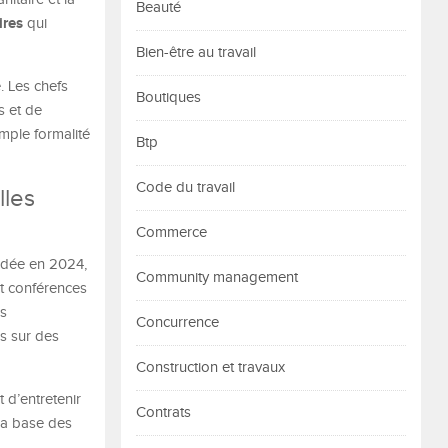
Beauté
ires
qui
Bien-être au travail
. Les chefs
Boutiques
s et de
imple formalité
Btp
Code du travail
lles
Commerce
ondée en 2024,
Community management
et conférences
us
Concurrence
us sur des
Construction et travaux
 d’entretenir
Contrats
 la base des