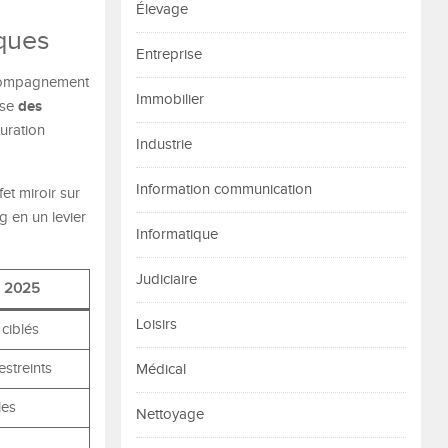
Élevage
iques
Entreprise
accompagnement
Immobilier
des
ose
turation
Industrie
Information communication
et miroir sur
g en un levier
Informatique
Judiciaire
g 2025
Loisirs
ciblés
streints
Médical
les
Nettoyage