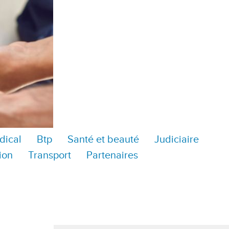
dical
Btp
Santé et beauté
Judiciaire
ion
Transport
Partenaires