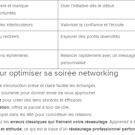
ment et manque
Oser l’initiative dès le début
rtunités
des interlocuteurs
Valoriser la confiance et l’écoute
 restreint
Explorer des profils diversifiés
ions éphémères
Relancer rapidement avec un messag
personnalisé
ur optimiser sa soirée networking
e introduction brève et claire facilite les échanges.
 souriante pour donner envie de vous approcher.
z
pour créer des liens sincères et efficaces.
ation
, offrez la parole à tour de rôle.
pel dans les 48h pour concrétiser les relations.
erreurs classiques qui freinent votre réseautage
ez les
. Apprenez à é
et attitude
réseautage professionnel perfo
, ce qui est la base d’un