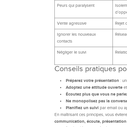
Peurs qui paralysent
Isole
d’oppo
Vente agressive
Rejet 
Ignorer les nouveaux
Réseau
contacts
Négliger le suivi
Relat
Conseils pratiques po
Préparez votre présentation
: un
Adoptez une attitude ouverte
et
Écoutez plus que vous ne parle
Ne monopolisez pas la convers
Planifiez un suivi
par email ou ap
En maîtrisant ces principes, vous éviter
communication, écoute, présentation 