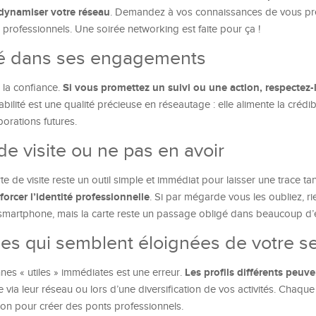
 dynamiser votre réseau
. Demandez à vos connaissances de vous pr
 professionnels. Une soirée networking est faite pour ça !
ité dans ses engagements
Si vous promettez un suivi ou une action, respectez-
 la confiance.
ilité est une qualité précieuse en réseautage : elle alimente la crédibi
borations futures.
de visite ou ne pas en avoir
arte de visite reste un outil simple et immédiat pour laisser une trace ta
forcer l’identité professionnelle
. Si par mégarde vous les oubliez, r
martphone, mais la carte reste un passage obligé dans beaucoup d
nes qui semblent éloignées de votre s
Les profils différents peuve
es « utiles » immédiates est une erreur.
 via leur réseau ou lors d’une diversification de vos activités. Chaque
on pour créer des ponts professionnels.