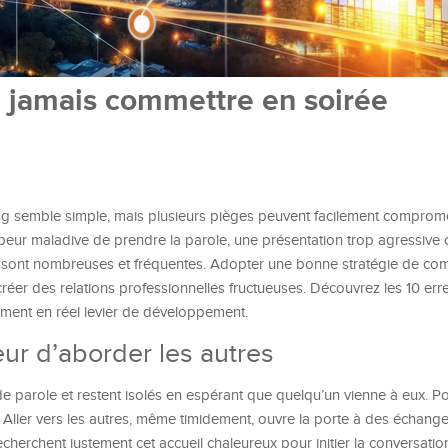
e jamais commettre en soirée
ng semble simple, mais plusieurs pièges peuvent facilement comprome
 peur maladive de prendre la parole, une présentation trop agressive
s sont nombreuses et fréquentes. Adopter une bonne stratégie de co
 créer des relations professionnelles fructueuses. Découvrez les 10 er
ment en réel levier de développement.
eur d’aborder les autres
e parole et restent isolés en espérant que quelqu’un vienne à eux. Po
. Aller vers les autres, même timidement, ouvre la porte à des échanges
cherchent justement cet accueil chaleureux pour initier la conversation.