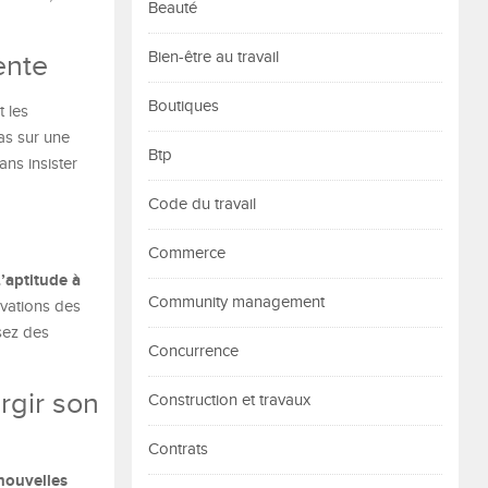
Beauté
Bien-être au travail
ente
Boutiques
 les
pas sur une
Btp
ans insister
Code du travail
Commerce
’aptitude à
Community management
ivations des
osez des
Concurrence
rgir son
Construction et travaux
Contrats
nouvelles