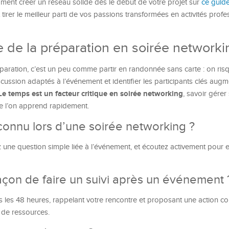
ent créer un réseau solide dès le début de votre projet sur
ce guid
irer le meilleur parti de vos passions transformées en activités profes
 de la préparation en soirée networki
paration, c’est un peu comme partir en randonnée sans carte : on ris
cussion adaptés à l’événement et identifier les participants clés aug
Le temps est un facteur critique en soirée networking
, savoir gére
ue l’on apprend rapidement.
onnu lors d’une soirée networking ?
une question simple liée à l’événement, et écoutez activement pour
façon de faire un suivi après un événement 
es 48 heures, rappelant votre rencontre et proposant une action co
de ressources.