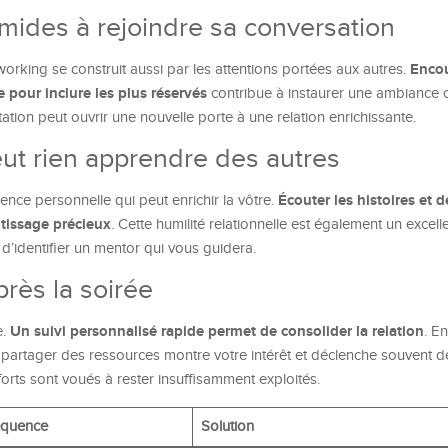
timides à rejoindre sa conversation
Enco
working se construit aussi par les attentions portées aux autres.
ve pour inclure les plus réservés
contribue à instaurer une ambiance c
tion peut ouvrir une nouvelle porte à une relation enrichissante.
ut rien apprendre des autres
Écouter les histoires et d
nce personnelle qui peut enrichir la vôtre.
ntissage précieux
. Cette humilité relationnelle est également un exce
d’identifier un mentor qui vous guidera.
près la soirée
Un suivi personnalisé rapide permet de consolider la relation
e.
. E
artager des ressources montre votre intérêt et déclenche souvent de
forts sont voués à rester insuffisamment exploités.
quence
Solution