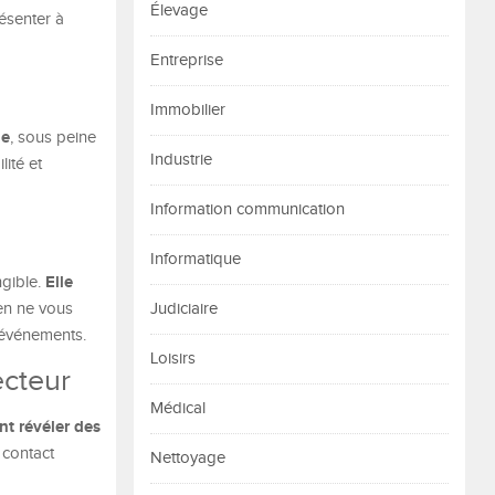
Élevage
ésenter à
Entreprise
Immobilier
le
, sous peine
Industrie
lité et
Information communication
Informatique
Elle
ngible.
ien ne vous
Judiciaire
’événements.
Loisirs
ecteur
Médical
nt révéler des
 contact
Nettoyage