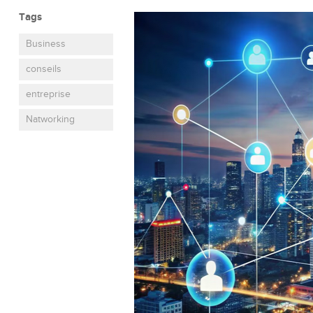
Tags
Business
conseils
entreprise
Natworking