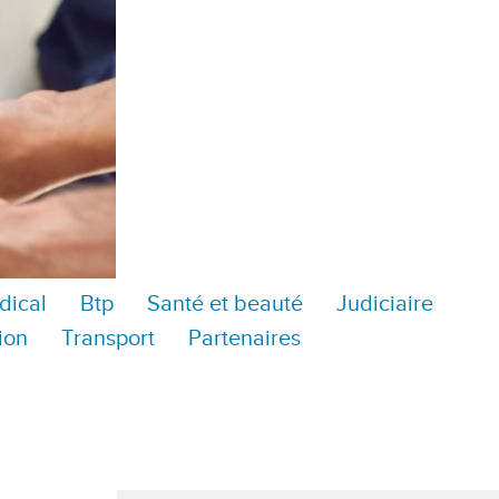
dical
Btp
Santé et beauté
Judiciaire
ion
Transport
Partenaires