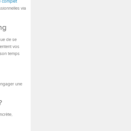
e complet
sionnelles via
ng
que de se
mentent vos
r son temps
 engager une
?
ncrète,