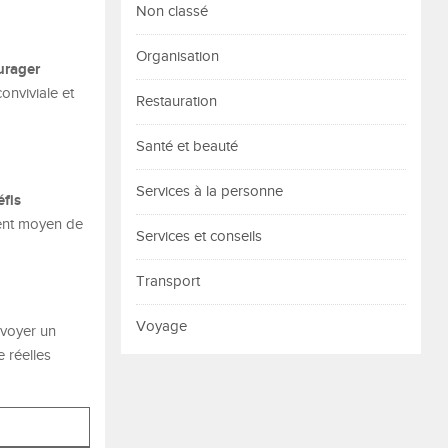
Non classé
Organisation
urager
onviviale et
Restauration
Santé et beauté
Services à la personne
éfis
llent moyen de
Services et conseils
Transport
Voyage
nvoyer un
 réelles