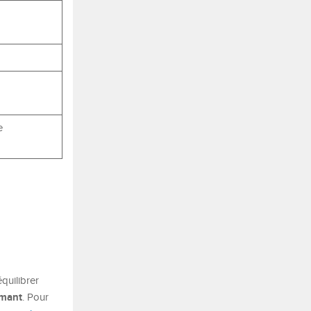
e
quilibrer
rmant
. Pour