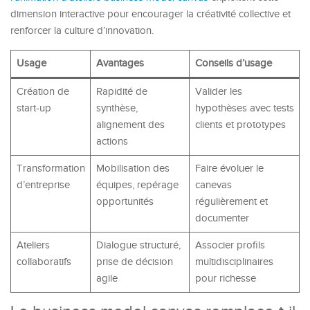
dimension interactive pour encourager la créativité collective et
renforcer la culture d’innovation.
Usage
Avantages
Conseils d’usage
Création de
Rapidité de
Valider les
start-up
synthèse,
hypothèses avec tests
alignement des
clients et prototypes
actions
Transformation
Mobilisation des
Faire évoluer le
d’entreprise
équipes, repérage
canevas
opportunités
régulièrement et
documenter
Ateliers
Dialogue structuré,
Associer profils
collaboratifs
prise de décision
multidisciplinaires
agile
pour richesse