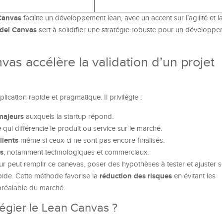
Canvas
facilite un développement lean, avec un accent sur l’agilité et 
del Canvas
sert à solidifier une stratégie robuste pour un développe
s accélère la validation d’un projet
ication rapide et pragmatique. Il privilégie :
majeurs
auxquels la startup répond.
e
qui différencie le produit ou service sur le marché.
lients
même si ceux-ci ne sont pas encore finalisés.
rs
, notamment technologiques et commerciaux.
r peut remplir ce canevas, poser des hypothèses à tester et ajuster s
réduction des risques
ide. Cette méthode favorise la
en évitant les
préalable du marché.
légier le Lean Canvas ?