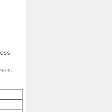
ness
eurial :
n