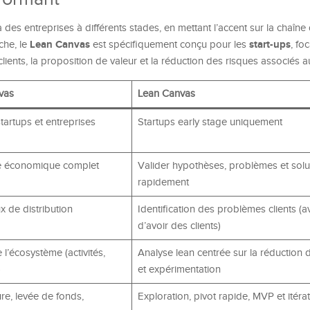
des entreprises à différents stades, en mettant l’accent sur la chaîne 
Lean Canvas
start-ups
che, le
est spécifiquement conçu pour les
, foc
ents, la proposition de valeur et la réduction des risques associés a
vas
Lean Canvas
tartups et entreprises
Startups early stage uniquement
le économique complet
Valider hypothèses, problèmes et solu
rapidement
ux de distribution
Identification des problèmes clients 
d’avoir des clients)
l’écosystème (activités,
Analyse lean centrée sur la réduction 
)
et expérimentation
e, levée de fonds,
Exploration, pivot rapide, MVP et itéra