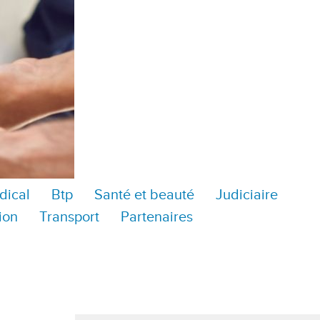
dical
Btp
Santé et beauté
Judiciaire
ion
Transport
Partenaires