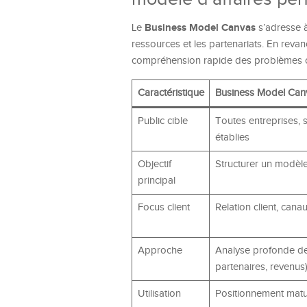
Business Model Canvas
Le
s’adresse à 
ressources et les partenariats. En revan
compréhension rapide des problèmes cli
Caractéristique
Business Model Can
Public cible
Toutes entreprises, s
établies
Objectif
Structurer un modè
principal
Focus client
Relation client, cana
Approche
Analyse profonde de 
partenaires, revenus
Utilisation
Positionnement matur