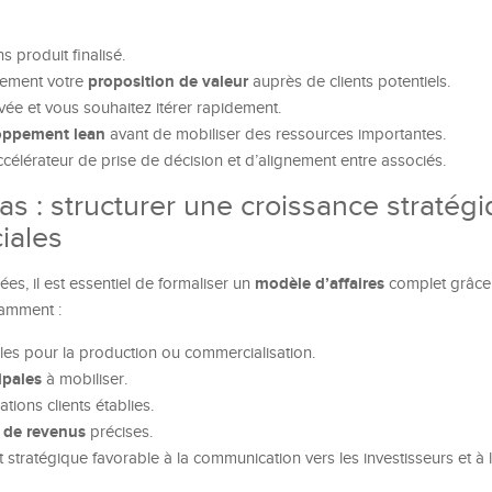
 produit finalisé.
proposition de valeur
dement votre
auprès de clients potentiels.
evée et vous souhaitez itérer rapidement.
oppement lean
avant de mobiliser des ressources importantes.
ccélérateur de prise de décision et d’alignement entre associés.
 : structurer une croissance stratégi
iales
modèle d’affaires
es, il est essentiel de formaliser un
complet grâc
tamment :
es pour la production ou commercialisation.
ipales
à mobiliser.
ations clients établies.
s de revenus
précises.
stratégique favorable à la communication vers les investisseurs et à l