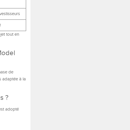
vestisseurs
é
jet tout en
Model
phase de
s adaptée à la
s ?
 est adopté