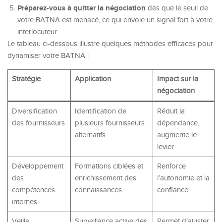
Préparez-vous à quitter la négociation
dès que le seuil de
votre BATNA est menacé, ce qui envoie un signal fort à votre
interlocuteur.
Le tableau ci-dessous illustre quelques méthodes efficaces pour
dynamiser votre BATNA :
Stratégie
Application
Impact sur la
négociation
Diversification
Identification de
Réduit la
des fournisseurs
plusieurs fournisseurs
dépendance,
alternatifs
augmente le
levier
Développement
Formations ciblées et
Renforce
des
enrichissement des
l’autonomie et la
compétences
connaissances
confiance
internes
Veille
Surveillance active des
Permet d’ajuster