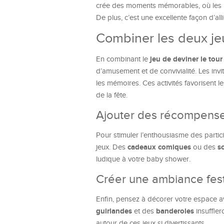
crée des moments mémorables, où les par
De plus, c’est une excellente façon d’allie
Combiner les deux je
jeu de deviner le tour
En combinant le
d’amusement et de convivialité. Les inv
les mémoires. Ces activités favorisent les
de la fête.
Ajouter des récompense
Pour stimuler l’enthousiasme des parti
cadeaux comiques
s
jeux. Des
ou des
ludique à votre baby shower.
Créer une ambiance fes
Enfin, pensez à décorer votre espace a
guirlandes
banderoles
et des
insuffler
autour de ces jeux si divertissants.