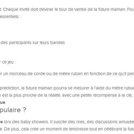
. Chaque invité doit deviner le tour de ventre de la future maman. Pou
ssentiels :
des participants sur leurs bandes
ce jeu :
 un morceau de corde ou de mètre ruban en fonction de ce qu’il pen
 prédiction, la future maman pourra se mesurer à l’aide du mètre ruba
 est la plus proche de la réalité, avec une petite récompense à la cl
que
.
pulaire ?
ue
lors des baby showers. Il suscite des rires, des discussions amusée
te. De plus, cela crée un moment de tendresse tout en célébrant la fu