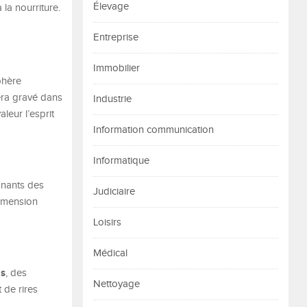
Élevage
la nourriture.
Entreprise
Immobilier
phère
tera gravé dans
Industrie
aleur l’esprit
Information communication
Informatique
nants des
Judiciaire
dimension
Loisirs
Médical
ns
, des
Nettoyage
 de rires