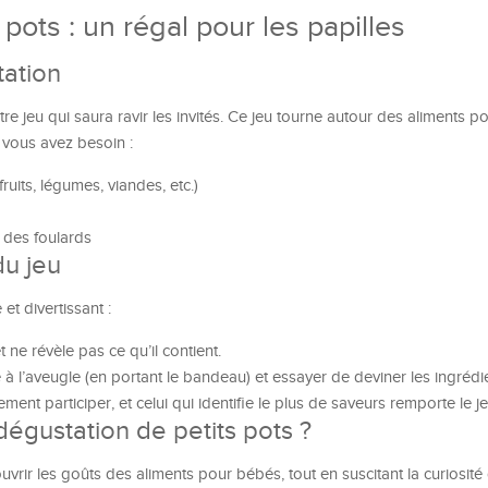
pots : un régal pour les papilles
tation
tre jeu qui saura ravir les invités. Ce jeu tourne autour des aliments p
t vous avez besoin :
fruits, légumes, viandes, etc.)
des foulards
du jeu
et divertissant :
t ne révèle pas ce qu’il contient.
 à l’aveugle (en portant le bandeau) et essayer de deviner les ingrédi
ent participer, et celui qui identifie le plus de saveurs remporte le je
égustation de petits pots ?
rir les goûts des aliments pour bébés, tout en suscitant la curiosité de