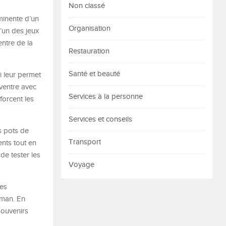
Non classé
minente d’un
Organisation
’un des jeux
entre de la
Restauration
Santé et beauté
ui leur permet
 ventre avec
Services à la personne
forcent les
Services et conseils
ts pots de
Transport
ents tout en
de tester les
Voyage
les
aman. En
souvenirs