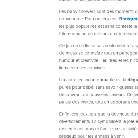
Les baby showers sont des moments de fê
l’intégra
nouveau-né. Par conséquent,
les plus populaires est sans conteste l
future maman en utilisant un morceau de 
Ce jeu ne se limite pas seulement à l’asp
de mieux se connaître tout en partagean
humour et créativité. Les rires et les h
liens entre les convives.
dégu
Un autre jeu incontournable est la
purée pour bébé, sans savoir quelles sav
découvrant de nouvelles saveurs. Ce jeu 
palais des invités, tout en apportant u
Enfin, ces jeux, tels que la devinette du
divertissements. Ils symbolisent la joi
rassemblant amis et famille, ces activit
précieux pour les années à venir.