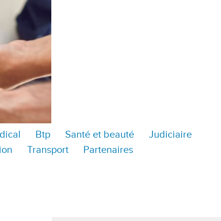
dical
Btp
Santé et beauté
Judiciaire
ion
Transport
Partenaires