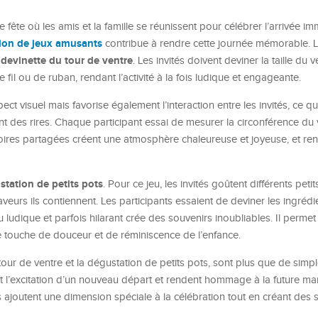
te où les amis et la famille se réunissent pour célébrer l’arrivée im
tion de jeux amusants
contribue à rendre cette journée mémorable. L
devinette du tour de ventre
a
. Les invités doivent deviner la taille du v
fil ou de ruban, rendant l’activité à la fois ludique et engageante.
ect visuel mais favorise également l’interaction entre les invités, ce q
t des rires. Chaque participant essai de mesurer la circonférence du
istoires partagées créent une atmosphère chaleureuse et joyeuse, et ren
station de petits pots
. Pour ce jeu, les invités goûtent différents peti
eurs ils contiennent. Les participants essaient de deviner les ingrédi
ludique et parfois hilarant crée des souvenirs inoubliables. Il permet 
ne touche de douceur et de réminiscence de l’enfance.
 tour de ventre et la dégustation de petits pots, sont plus que de simp
e et l’excitation d’un nouveau départ et rendent hommage à la future m
és ajoutent une dimension spéciale à la célébration tout en créant des 