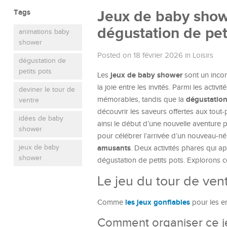
Tags
Jeux de baby showe
dégustation de pet
animations baby
shower
Posted on 18 février 2026
in
Loisirs
dégustation de
petits pots
jeux de baby shower
Les
sont un incon
la joie entre les invités. Parmi les activi
deviner le tour de
dégustation
mémorables, tandis que la
ventre
découvrir les saveurs offertes aux tout
idées de baby
ainsi le début d’une nouvelle aventure p
shower
pour célébrer l’arrivée d’un nouveau-n
jeux de baby
amusants
. Deux activités phares qui ap
shower
dégustation de petits pots. Explorons c
Le jeu du tour de ventr
les jeux gonflables
Comme
pour les en
Comment organiser ce j