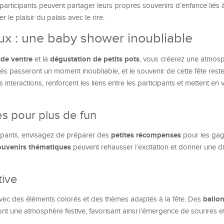
ticipants peuvent partager leurs propres souvenirs d’enfance liés à 
r le plaisir du palais avec le rire.
ux : une baby shower inoubliable
 de ventre
dégustation de petits pots
et la
, vous créerez une atmos
ités passeront un moment inoubliable, et le souvenir de cette fête res
 interactions, renforcent les liens entre les participants et mettent en v
s pour plus de fun
petites récompenses
cipants, envisagez de préparer des
pour les gag
ouvenirs thématiques
peuvent rehausser l’excitation et donner une 
tive
ballo
vec des éléments colorés et des thèmes adaptés à la fête. Des
ont une atmosphère festive, favorisant ainsi l’émergence de sourires et