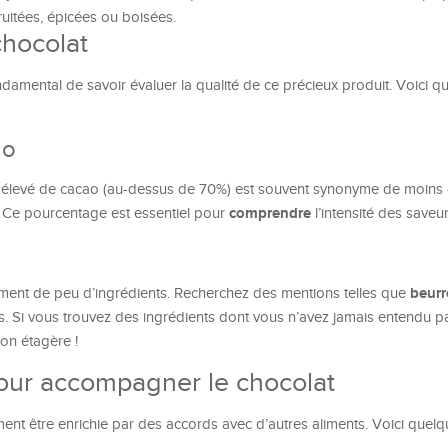
ruitées, épicées ou boisées.
chocolat
ndamental de savoir évaluer la qualité de ce précieux produit. Voici q
ao
 élevé de cacao (au-dessus de 70%) est souvent synonyme de moins 
comprendre
 Ce pourcentage est essentiel pour
l’intensité des saveur
beurr
ent de peu d’ingrédients. Recherchez des mentions telles que
s. Si vous trouvez des ingrédients dont vous n’avez jamais entendu parl
son étagère !
pour accompagner le chocolat
ent être enrichie par des accords avec d’autres aliments. Voici quel