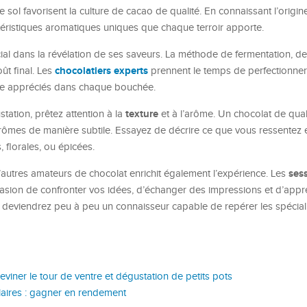
e sol favorisent la culture de cacao de qualité. En connaissant l’origin
éristiques aromatiques uniques que chaque terroir apporte.
ucial dans la révélation de ses saveurs. La méthode de fermentation, d
chocolatiers experts
ût final. Les
prennent le temps de perfectionner
tre appréciés dans chaque bouchée.
texture
ation, prêtez attention à la
et à l’arôme. Un chocolat de qual
rômes de manière subtile. Essayez de décrire ce que vous ressentez e
s, florales, ou épicées.
ses
’autres amateurs de chocolat enrichit également l’expérience. Les
asion de confronter vos idées, d’échanger des impressions et d’appr
s deviendrez peu à peu un connaisseur capable de repérer les spécial
viner le tour de ventre et dégustation de petits pots
aires : gagner en rendement