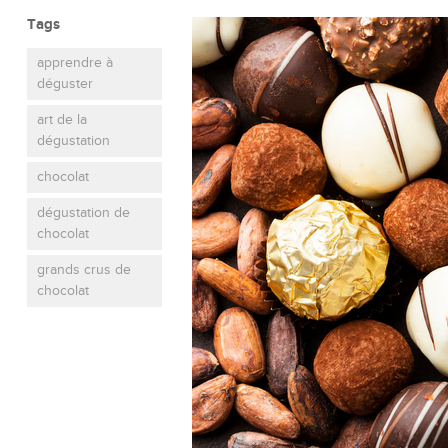
Tags
apprendre à
déguster
art de la
dégustation
chocolat
dégustation de
chocolat
grands crus de
chocolat