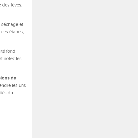
e des fèves,
e séchage et
 ces étapes,
ité fond
t notez les
sions de
endre les uns
ités du