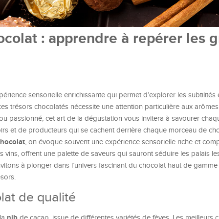
colat : apprendre à repérer les 
érience sensorielle enrichissante qui permet d’explorer les subtilités
es trésors chocolatés nécessite une attention particulière aux arômes
ou passionné, cet art de la dégustation vous invitera à savourer cha
roirs et de producteurs qui se cachent derrière chaque morceau de cho
chocolat
, on évoque souvent une expérience sensorielle riche et comp
vins, offrent une palette de saveurs qui sauront séduire les palais le
invitons à plonger dans l’univers fascinant du chocolat haut de gamme 
sors.
lat de qualité
nib
la
de cacao, issue de différentes variétés de fèves. Les meilleurs 