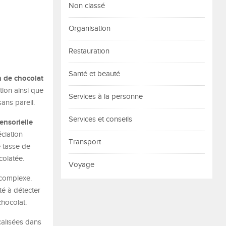
Non classé
Organisation
Restauration
Santé et beauté
 de chocolat
tion ainsi que
Services à la personne
ans pareil.
Services et conseils
ensorielle
ciation
Transport
e tasse de
colatée.
Voyage
 complexe.
té à détecter
chocolat.
calisées dans