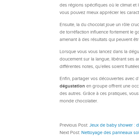
des régions spécifiques où le climat et l
vous pouvez mieux apprécier les caract
Ensuite, la du chocolat joue un rôle cr
de torréfaction influence fortement le go
amenant à des résultats qui peuvent ê
Lorsque vous vous lancez dans la dégust
doucement sur la langue, libérant ses a
différentes notes, qu’elles soient fruitée
Enfin, partager vos découvertes avec d
dégustation
en groupe offrent une occ
des autres. Grâce à ces pratiques, vou
monde chocolatier.
Previous Post:
Jeux de baby shower : de
Next Post:
Nettoyage des panneaux sol