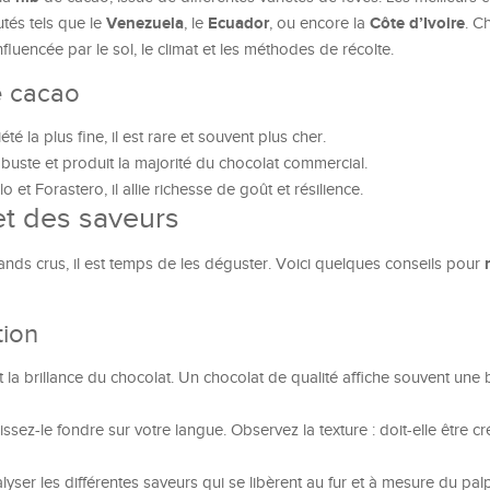
Venezuela
Ecuador
Côte d’Ivoire
tés tels que le
, le
, ou encore la
. C
fluencée par le sol, le climat et les méthodes de récolte.
e cacao
é la plus fine, il est rare et souvent plus cher.
obuste et produit la majorité du chocolat commercial.
o et Forastero, il allie richesse de goût et résilience.
t des saveurs
nds crus, il est temps de les déguster. Voici quelques conseils pour
tion
 la brillance du chocolat. Un chocolat de qualité affiche souvent une b
ssez-le fondre sur votre langue. Observez la texture : doit-elle être 
yser les différentes saveurs qui se libèrent au fur et à mesure du palp