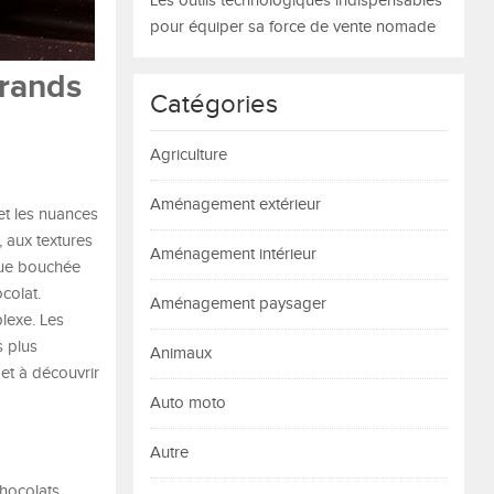
Les outils technologiques indispensables
pour équiper sa force de vente nomade
grands
Catégories
Agriculture
Aménagement extérieur
 et les nuances
, aux textures
Aménagement intérieur
que bouchée
colat.
Aménagement paysager
lexe. Les
s plus
Animaux
et à découvrir
Auto moto
Autre
chocolats