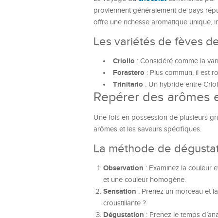
proviennent généralement de pays répu
offre une richesse aromatique unique, in
Les variétés de fèves d
Criollo
: Considéré comme la variét
Forastero
: Plus commun, il est r
Trinitario
: Un hybride entre Crioll
Repérer des arômes e
Une fois en possession de plusieurs gra
arômes et les saveurs spécifiques.
La méthode de dégusta
Observation
: Examinez la couleur et
et une couleur homogène.
Sensation
: Prenez un morceau et lai
croustillante ?
Dégustation
: Prenez le temps d’anal