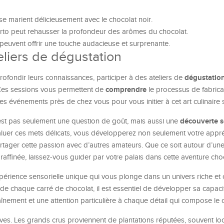
se marient délicieusement avec le chocolat noir.
orto peut rehausser la profondeur des arômes du chocolat.
 peuvent offrir une touche audacieuse et surprenante.
eliers de dégustation
dégustation
ofondir leurs connaissances, participer à des ateliers de
comprendre
. Ces sessions vous permettent de
le processus de fabrica
es événements près de chez vous pour vous initier à cet art culinaire s
découverte s
est pas seulement une question de goût, mais aussi une
aluer ces mets délicats, vous développerez non seulement votre appré
artager cette passion avec d’autres amateurs. Que ce soit autour d’un
affinée, laissez-vous guider par votre palais dans cette aventure cho
périence sensorielle unique qui vous plonge dans un univers riche et
e chaque carré de chocolat, il est essentiel de développer sa capaci
aînement et une attention particulière à chaque détail qui compose le 
ves. Les grands crus proviennent de plantations réputées, souvent lo