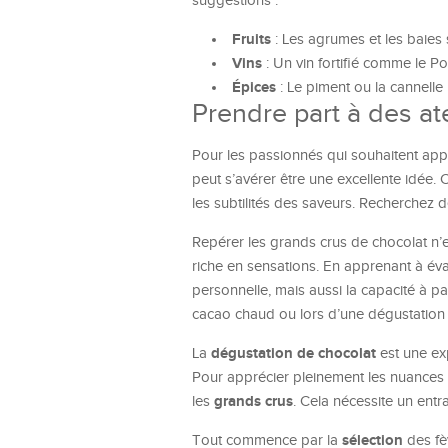
suggestions :
Fruits
: Les agrumes et les baies 
Vins
: Un vin fortifié comme le P
Épices
: Le piment ou la cannelle
Prendre part à des at
Pour les passionnés qui souhaitent appr
peut s’avérer être une excellente idée
les subtilités des saveurs. Recherchez d
Repérer les grands crus de chocolat n’
riche en sensations. En apprenant à év
personnelle, mais aussi la capacité à p
cacao chaud ou lors d’une dégustation r
dégustation de chocolat
La
est une ex
Pour apprécier pleinement les nuances d
grands crus
les
. Cela nécessite un entr
sélection
Tout commence par la
des fè