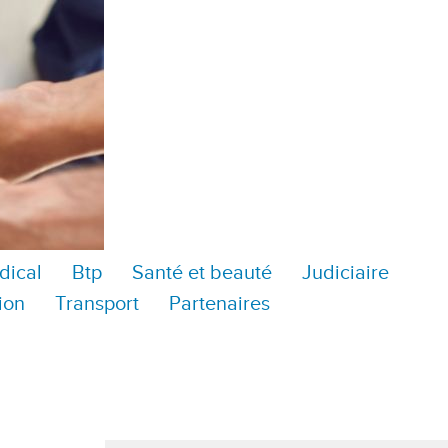
dical
Btp
Santé et beauté
Judiciaire
ion
Transport
Partenaires