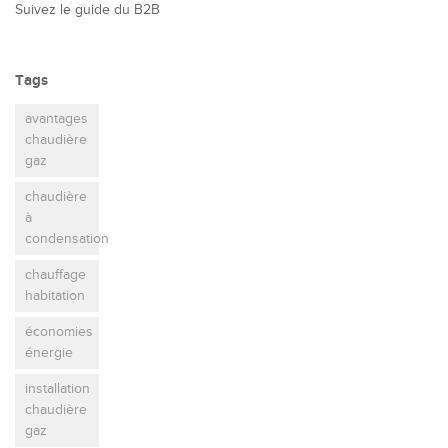
Suivez le guide du B2B
Tags
avantages
chaudière
gaz
chaudière
à
condensation
chauffage
habitation
économies
énergie
installation
chaudière
gaz