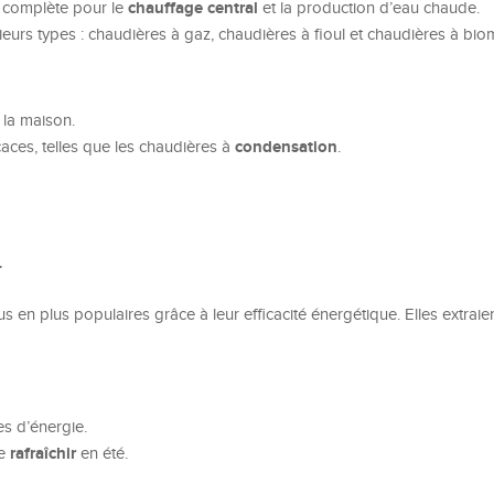
chauffage central
n complète pour le
et la production d’eau chaude.
ieurs types : chaudières à gaz, chaudières à fioul et chaudières à bio
la maison.
condensation
aces, telles que les chaudières à
.
r
en plus populaires grâce à leur efficacité énergétique. Elles extraien
es d’énergie.
rafraîchir
de
en été.