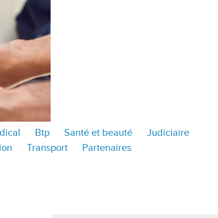
dical
Btp
Santé et beauté
Judiciaire
ion
Transport
Partenaires