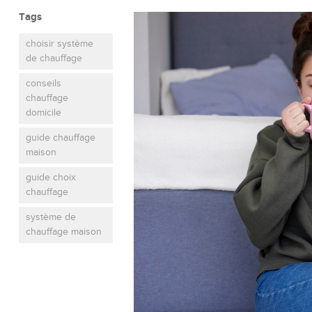
Tags
choisir système
de chauffage
conseils
chauffage
domicile
guide chauffage
maison
guide choix
chauffage
système de
chauffage maison