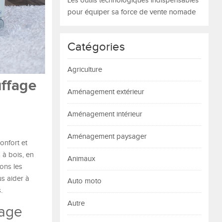
Les outils technologiques indispensables
pour équiper sa force de vente nomade
Catégories
Agriculture
uffage
Aménagement extérieur
Aménagement intérieur
Aménagement paysager
onfort et
 à bois, en
Animaux
rons les
us aider à
Auto moto
.
Autre
fage