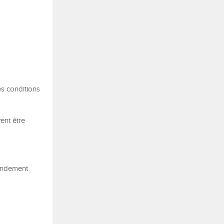
es conditions
ent être
rendement