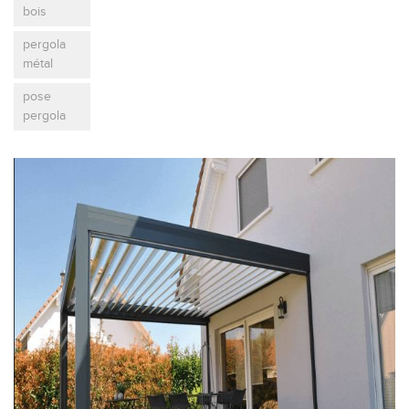
bois
pergola
métal
pose
pergola