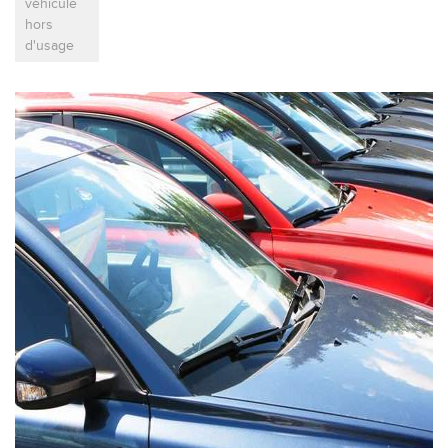
véhicule
hors
d'usage