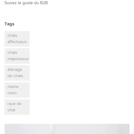
Suivez le guide du B2B
Tags
chats
affectueux
chats
majestueux
élevage
de chats
maine
coon
race de
chat